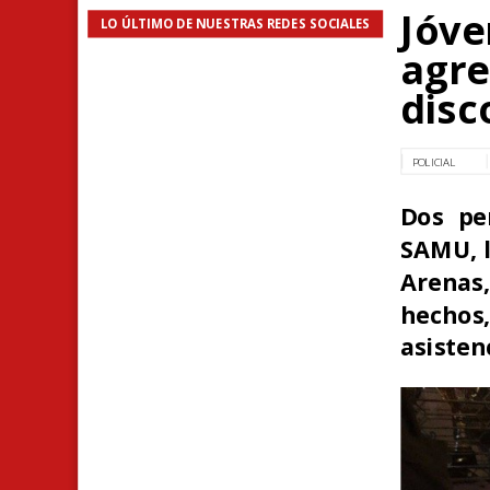
Jóve
LO ÚLTIMO DE NUESTRAS REDES SOCIALES
agre
disc
POLICIAL
Dos pe
SAMU, l
Arenas
hecho
asistenc