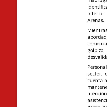
madruga
identifi
interio
Arenas.
Mientras
abordado
comenza
golpiza,
desvalid
Persona
sector, 
cuenta a
mantene
atención
asistenc
grave, q