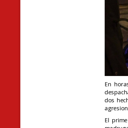
En hora
despacha
dos hech
agresion
El prime