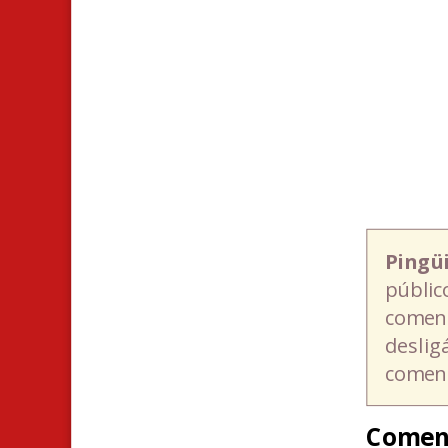
Pingü
públic
coment
deslig
coment
Comen