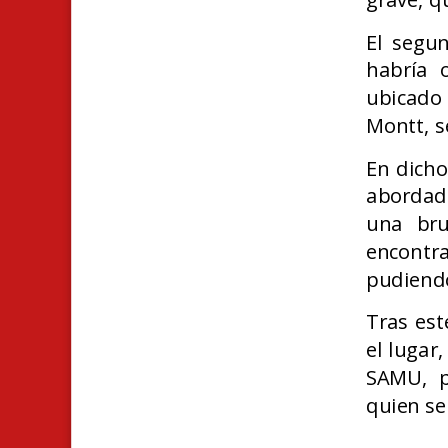
El segun
habría o
ubicado
Montt, s
En dicho
abordado
una bru
encont
pudiend
Tras est
el lugar
SAMU, p
quien se