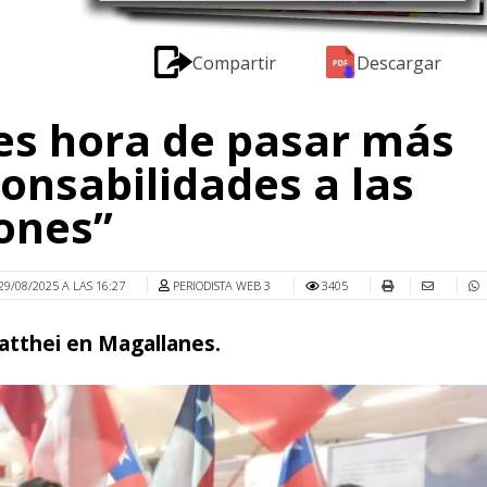
Compartir
Descargar
es hora de pasar más
onsabilidades a las
ones”
29/08/2025 A LAS 16:27
PERIODISTA WEB 3
3405
atthei en Magallanes.