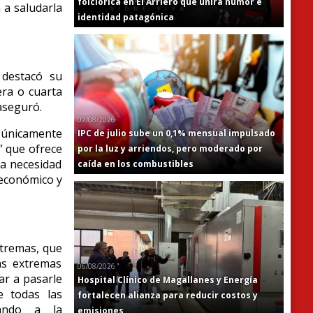
folclórica en El Arriero que unirá humor e
 a saludarla
identidad patagónica
 destacó su
era o cuarta
aseguró.
07/08/2026
e únicamente
IPC de julio sube un 0,1% mensual impulsado
” que ofrece
por la luz y arriendos, pero moderado por
la necesidad
caída en los combustibles
 económico y
xtremas, que
ás extremas
06/08/2026
ar a pasarle
Hospital Clínico de Magallanes y Energía
e todas las
fortalecen alianza para reducir costos y
tando a la
emisiones