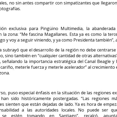
les, no sin antes compartir con simpatizantes que llegaron
otografías.
ción exclusiva para Pingüino Multimedia, la abanderada
n la zona: “Me fascina Magallanes. Esta ya es como la terc
go y voy a seguir viniendo, y ya como Presidenta también”, 
a subrayó que el desarrollo de la región no debe centrars
mo, sino también en “cualquier cantidad de otras alternativas
 señalando la importancia estratégica del Canal Beagle y 
 cariño, meterle fuerza y meterle acelerador” al crecimiento
 zona.
rso, puso especial énfasis en la situación de las regiones e
o han sido históricamente postergadas. “Las regiones m
s sienten que están dejadas de lado. Ya es hora de empez
sabilidad a las autoridades locales. No puede ser qu
s se estén tomando en Santiago”, recalcó, apun