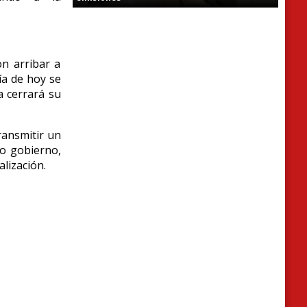
on arribar a
ía de hoy se
a cerrará su
transmitir un
ro gobierno,
alización.