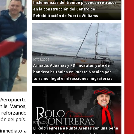
Inclemencias del tiempo provocan retrasos
en la construcción del Centro de
Rehabilitación de Puerto Williams
07/08/2026
Armada, Aduanas y PDI incautan yate de
bandera británica en Puerto Natales por
turismo ilegal e infracciones migratorias
 Aeropuerto
hile Vamos,
, reforzando
ón del país.
07/08/2026
El Rolo regresa a Punta Arenas con una peña
 inmediato a