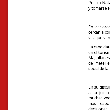
Puerto Nata
y tomarse f
En declara
cercanía co
vez que ven
La candidat
en el turis
Magallanes,
de “meterle
social de la
En su discu
a su juici
muchas vece
más respon
decisione