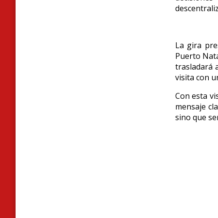
descentrali
La gira pre
Puerto Nata
trasladará 
visita con 
Con esta vis
mensaje cla
sino que ser