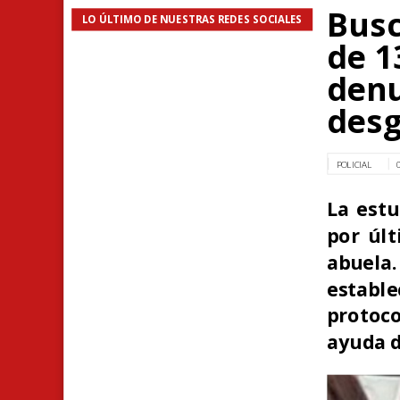
Bus
LO ÚLTIMO DE NUESTRAS REDES SOCIALES
de 1
denu
desg
POLICIAL
La estu
por últ
abuel
estable
protoc
ayuda d