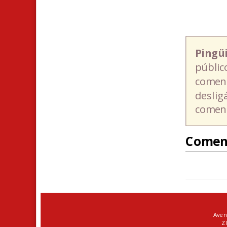
Pingü
públic
coment
deslig
coment
Comen
Aven
ZI