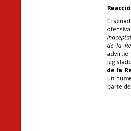
Reacció
El senad
ofensiv
inaceptab
de la Re
advirtie
legislad
de la R
un aumen
parte de