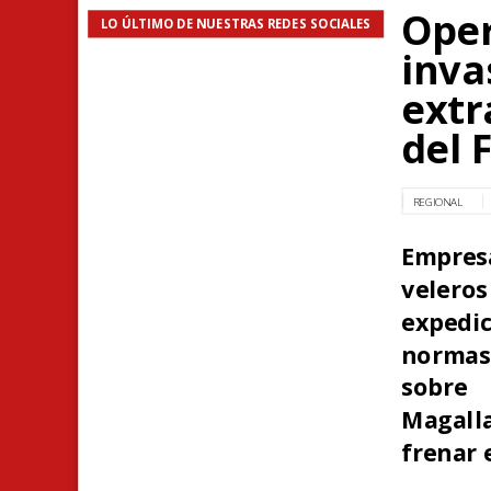
Ope
LO ÚLTIMO DE NUESTRAS REDES SOCIALES
inva
extr
del 
REGIONAL
Empres
velero
expedic
normas 
sobre 
Magalla
frenar 