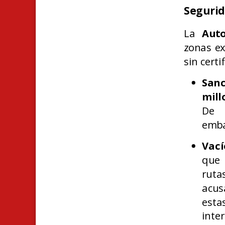
Segurid
La
Aut
zonas ex
sin cert
Sanc
mill
De 
emba
Vací
que 
ruta
acus
est
inter