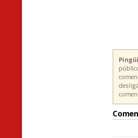
Pingü
públic
coment
deslig
coment
Comen