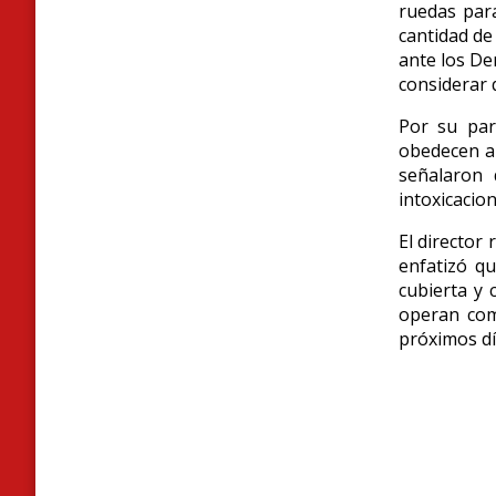
ruedas para
cantidad de
ante los De
considerar 
Por su pa
obedecen a 
señalaron 
intoxicacio
El director
enfatizó q
cubierta y 
operan como
próximos dí