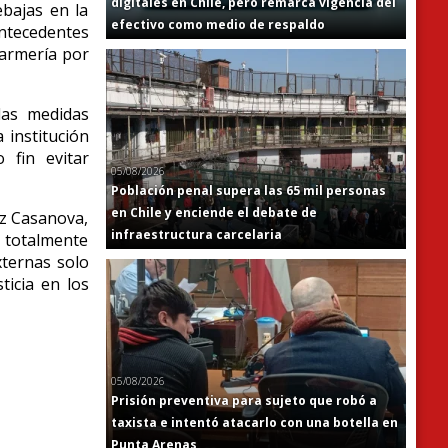
digitales en Chile, pero remarca vigencia del
ebajas en la
efectivo como medio de respaldo
antecedentes
darmería por
las medidas
 institución
 fin evitar
05/08/2026
Población penal supera las 65 mil personas
en Chile y enciende el debate de
ez Casanova,
infraestructura carcelaria
 totalmente
xternas solo
ticia en los
05/08/2026
Prisión preventiva para sujeto que robó a
taxista e intentó atacarlo con una botella en
Punta Arenas