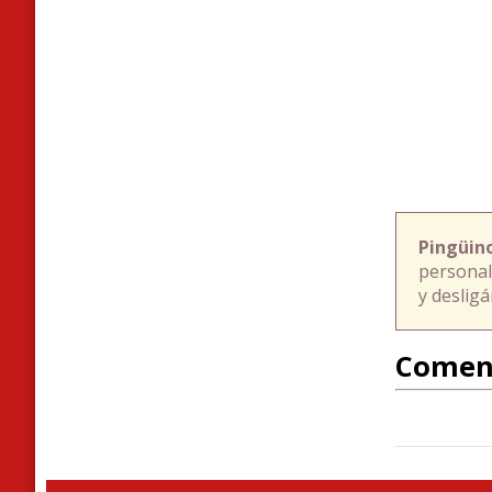
Pingüin
personal
y deslig
Comen