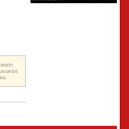
resión
usuarios
os.