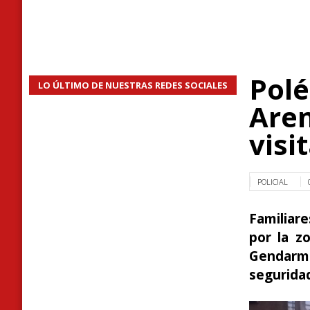
Polé
LO ÚLTIMO DE NUESTRAS REDES SOCIALES
Aren
visi
POLICIAL
Familiar
por la z
Gendarm
segurida