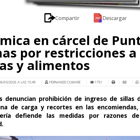
Compartir
Descargar
mica en cárcel de Pun
as por restricciones a
tas y alimentos
06/05/2026 A LAS 15:49
FERNANDO CUMARE
1751
es denuncian prohibición de ingreso de sillas 
ona de carga y recortes en las encomiendas,
ería defiende las medidas por razones de
d.