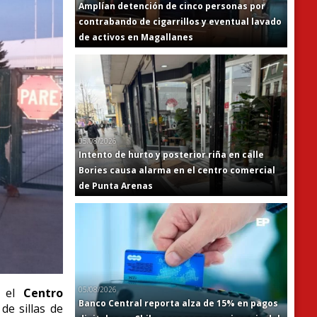
Amplían detención de cinco personas por
contrabando de cigarrillos y eventual lavado
de activos en Magallanes
05/08/2026
Intento de hurto y posterior riña en calle
Bories causa alarma en el centro comercial
de Punta Arenas
05/08/2026
n el
Centro
Banco Central reporta alza de 15% en pagos
de sillas de