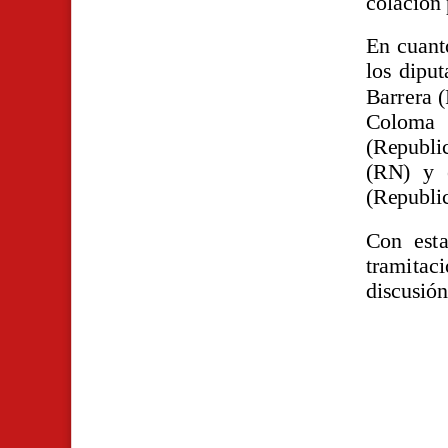
colación 
En cuanto
los dipu
Barrera (
Coloma
(Republi
(RN) y e
(Republi
Con esta
tramitac
discusión