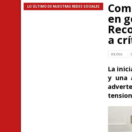
Comi
LO ÚLTIMO DE NUESTRAS REDES SOCIALES
en g
Reco
a crí
POLITICA
La inic
y una 
advert
tension