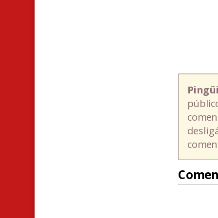
Pingü
públic
coment
deslig
coment
Comen