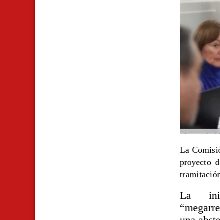
La Comisió
proyecto d
tramitación
La ini
“megarre
una abste