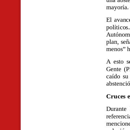
mayoría.
El avanc
político
Autónomo
plan, señ
menos” h
A esto s
Gente (P
caído su
abstenció
Cruces e
Durante 
referenc
mencione