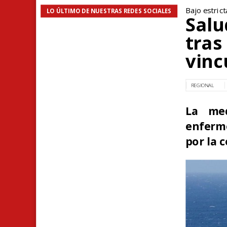
Bajo estrict
LO ÚLTIMO DE NUESTRAS REDES SOCIALES
Salu
tras
vinc
REGIONAL
La med
enferme
por la 