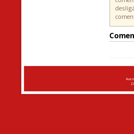
deslig
coment
Comen
Aven
ZI