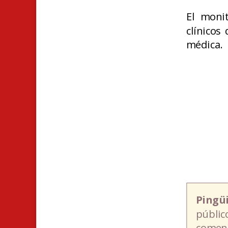
El moni
clínicos
médica.
Pingü
públic
coment