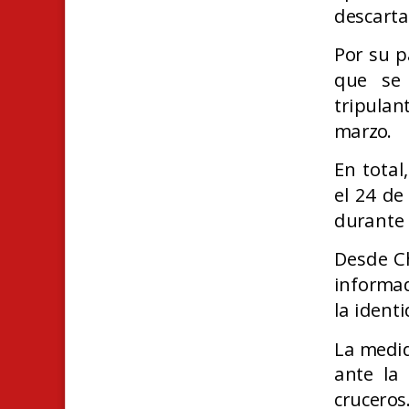
descarta
Por su p
que se 
tripula
marzo.
En total
el 24 de
durante 
Desde Ch
informad
la ident
La medid
ante la 
cruceros