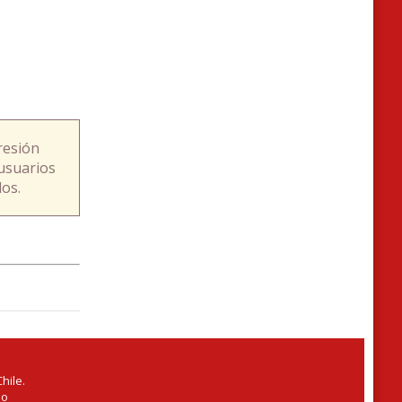
resión
usuarios
os.
hile.
io