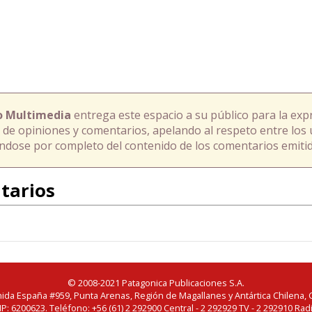
o Multimedia
entrega este espacio a su público para la exp
 de opiniones y comentarios, apelando al respeto entre los 
ándose por completo del contenido de los comentarios emitid
tarios
© 2008-2021 Patagonica Publicaciones S.A.
ida España #959, Punta Arenas, Región de Magallanes y Antártica Chilena, C
IP: 6200623. Teléfono: +56 (61) 2 292900 Central - 2 292929 TV - 2 292910 Rad