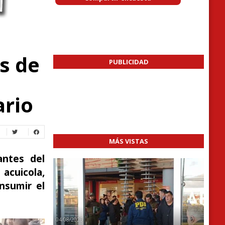
s de
PUBLICIDAD
ario
MÁS VISTAS
antes del
acuicola,
nsumir el
04/08/2026