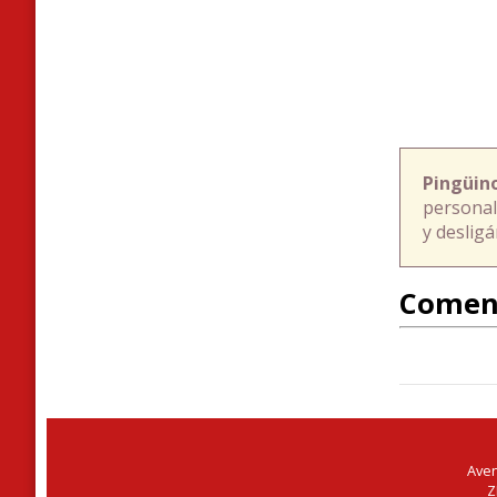
Pingüin
personal
y deslig
Comen
Aven
Z