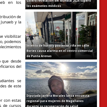
Golero revelación del Mundial 2026 superó
aeb en los
los exámenes médicos
tribución de
 Junaeb y la
 visibilizar
eno, podemos
05/08/2026
Intento de hurto y posterior riña en calle
blecimientos
Bories causa alarma en el centro comercial
de Punta Arenas
có que desde
iciarios del
udiantes se
ades de este
04/08/2026
Diputada Javiera Morales lanza encuesta
er con estas
regional para mujeres de Magallanes
s de cursos
durante su recuperación de salud