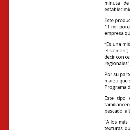
minuta de
establecimi
Este produc
11 mil porc
empresa que 
“Es una mis
el salmón (
decir con c
regionales”
Por su part
marzo que s
Programa de
Este tipo 
familiarice
pescado, al
“A los más 
texturas q