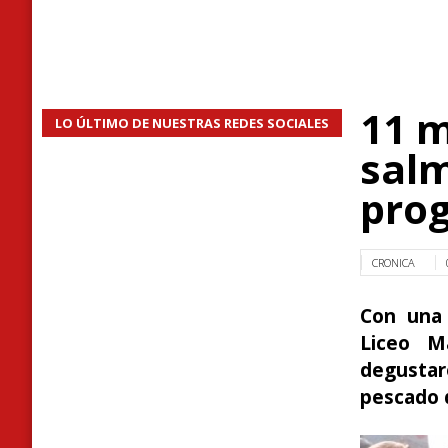
11 m
LO ÚLTIMO DE NUESTRAS REDES SOCIALES
salm
prog
CRONICA
Con una 
Liceo Ma
degustar
pescado 