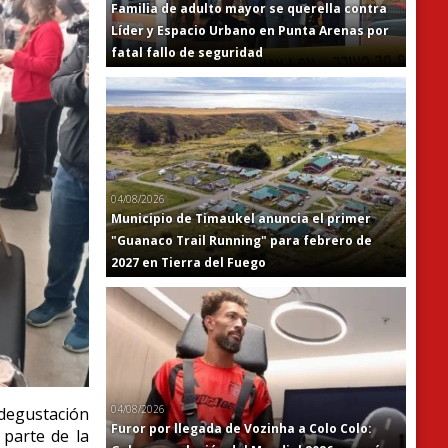
Familia de adulto mayor se querella contra
Líder y Espacio Urbano en Punta Arenas por
fatal fallo de seguridad
04/08/2026
Municipio de Timaukel anuncia el primer
"Guanaco Trail Running" para febrero de
2027 en Tierra del Fuego
04/08/2026
 degustación
Furor por llegada de Vozinha a Colo Colo:
 parte de la