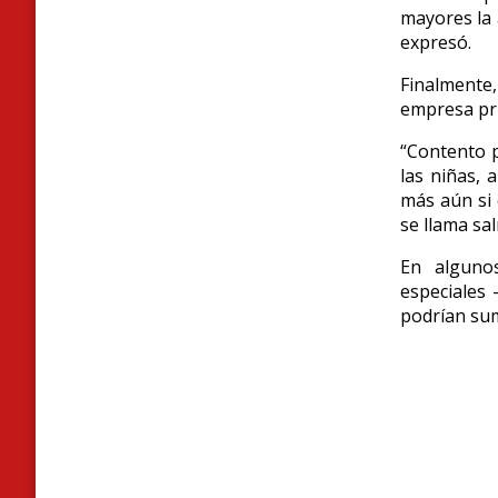
mayores la 
expresó.
Finalmente,
empresa pri
“Contento p
las niñas, 
más aún si 
se llama sa
En alguno
especiales 
podrían sum