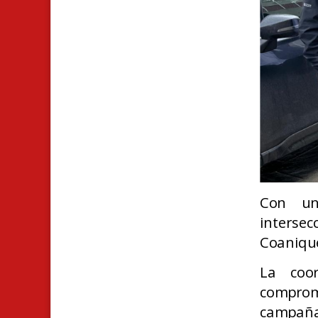
Con un
intersec
Coanique
La coor
comprom
campaña