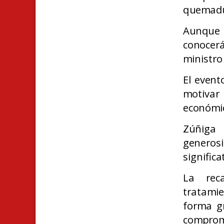
quemadu
Aunque l
conocer
ministro
El event
motivar
económi
Zúñiga
generos
significa
La rec
tratamie
forma gr
compromi