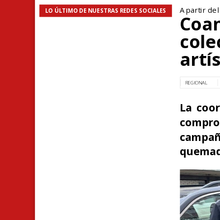
A partir de 
LO ÚLTIMO DE NUESTRAS REDES SOCIALES
Coan
cole
artí
REGIONAL
La coor
comprom
campaña
quemad