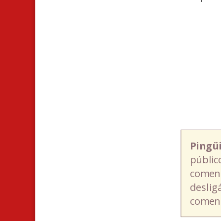
Pingü
públic
coment
deslig
coment