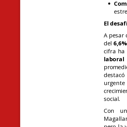
Come
estr
El desaf
A pesar 
del
6,6%
cifra ha
laboral
promedi
destacó
urgente 
crecimi
social.
Con un
Magallan
pero la 