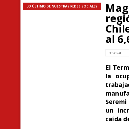
Maga
LO ÚLTIMO DE NUESTRAS REDES SOCIALES
regi
Chil
al 6
REGIONAL
El Term
la ocu
traba
manufac
Seremi 
un inc
caída d