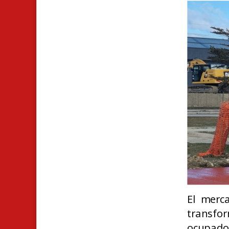
El merc
transfo
ocupado