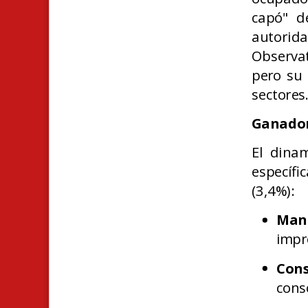
capó" d
autorid
Observat
pero su
sectores
Ganador
El dina
específ
(3,4%):
Man
impr
Cons
cons