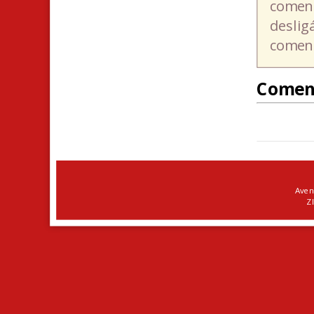
coment
deslig
coment
Comen
Aven
ZI