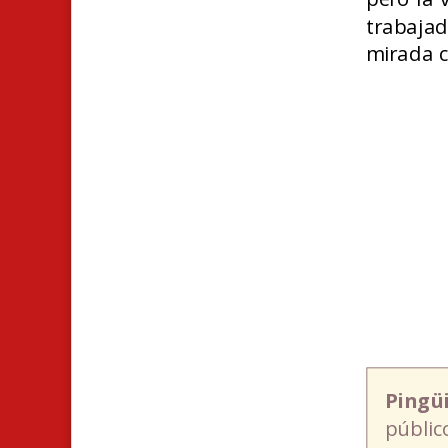
trabajad
mirada c
Pingü
públic