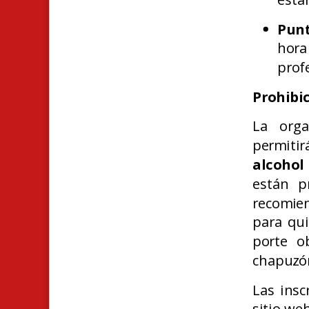
Punt
hora
prof
Prohibi
La orga
permitir
alcohol 
están p
recomie
para qui
porte o
chapuzó
Las insc
sitio we