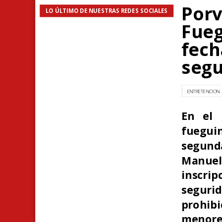
Porv
LO ÚLTIMO DE NUESTRAS REDES SOCIALES
Fueg
fech
segu
ENTRETENCION
En el 
fueguin
segunda
Manue
inscri
seguri
prohib
menore