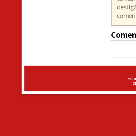
deslig
coment
Comen
Aven
ZI