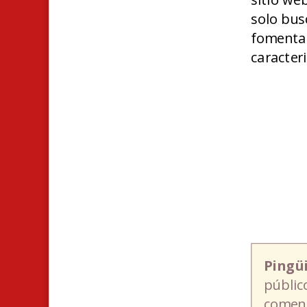
solo bus
fomentar
caracteri
Pingü
públic
coment