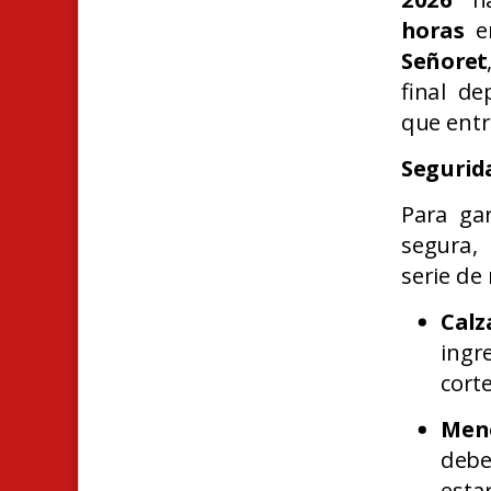
horas
en
Señoret
final de
que ent
Segurida
Para gar
segura, 
serie de
Calz
ingr
cort
Meno
debe
esta