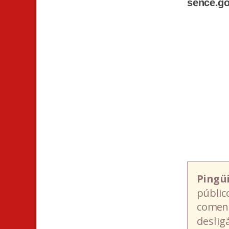
sence.go
Pingü
públic
coment
deslig