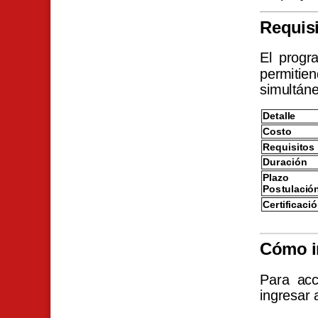
Requisi
El progra
permitie
simultán
Detalle
Costo
Requisitos
Duración
Plaz
Postulació
Certificaci
Cómo i
Para acc
ingresar a