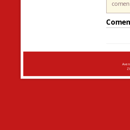
coment
Comen
Aven
ZI