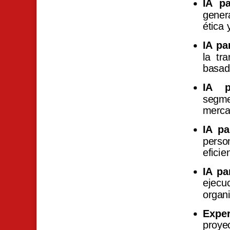
IA pa
gener
ética 
IA pa
la tr
basad
IA p
segme
merca
IA p
perso
eficie
IA pa
ejecu
organi
Exper
proyec