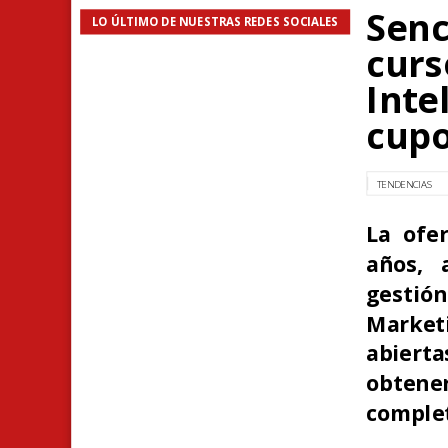
Senc
LO ÚLTIMO DE NUESTRAS REDES SOCIALES
curs
Inte
cupo
TENDENCIAS
La ofe
años, 
gesti
Market
abiert
obtene
comple