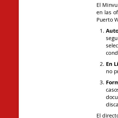
El Minvu
en las o
Puerto W
Auto
seg
sel
cond
En L
no p
Form
cas
docu
disc
El direc