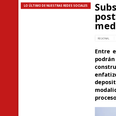
Subs
LO ÚLTIMO DE NUESTRAS REDES SOCIALES
post
medi
REGIONAL
Entre e
podrá
constr
enfat
deposi
modalid
proceso