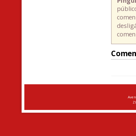
Pingü
públic
coment
deslig
coment
Comen
Aven
ZI