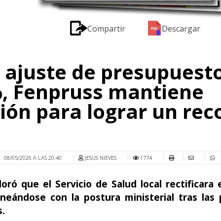
Compartir
Descargar
 ajuste de presupuesto
, Fenpruss mantiene
ión para lograr un rec
08/05/2026 A LAS 20:40
JESUS NIEVES
1774
oró que el Servicio de Salud local rectificara 
alineándose con la postura ministerial tras las
.