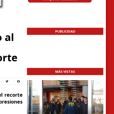
PUBLICIDAD
 al
orte
MÁS VISTAS
el recorte
 presiones
04/08/2026