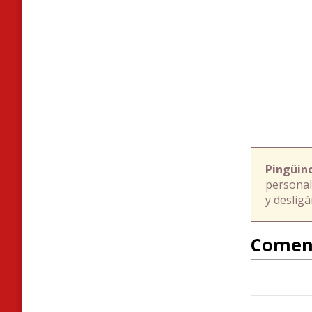
Pingüin
personal
y deslig
Comen