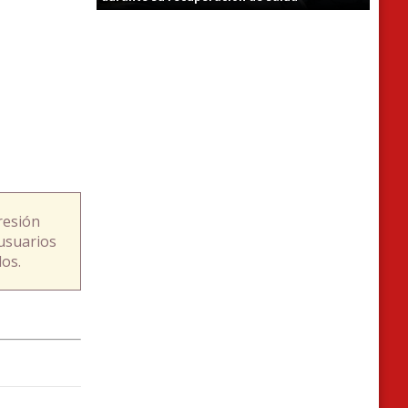
resión
usuarios
os.