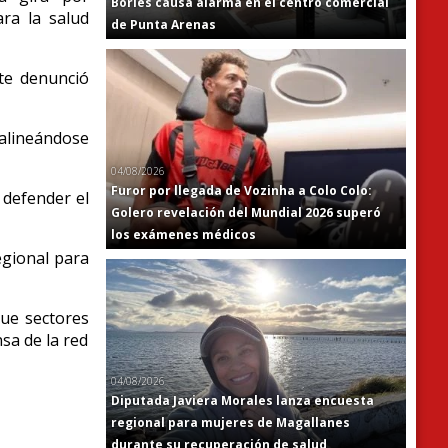
Bories causa alarma en el centro comercial
ra la salud
de Punta Arenas
nte denunció
, alineándose
04/08/2026
Furor por llegada de Vozinha a Colo Colo:
 defender el
Golero revelación del Mundial 2026 superó
los exámenes médicos
egional para
que sectores
sa de la red
04/08/2026
Diputada Javiera Morales lanza encuesta
regional para mujeres de Magallanes
durante su recuperación de salud