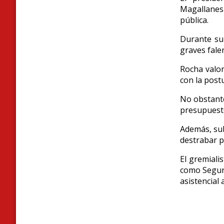
Magallanes
pública.
Durante su 
graves fale
Rocha valoró
con la postu
No obstante
presupuesto
Además, sub
destrabar p
El gremiali
como Seguri
asistencial 