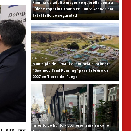
Familia de adulto mayor se querella contra
Líder y Espacio Urbano en Punta Arenas por
fatal fallo de seguridad
04/08/2026
Municipio de Timaukel anuncia el primer
"Guanaco Trail Running" para febrero de
2027 en Tierra del Fuego
05/08/2026
Intento de hurto y posterior riña en calle
su gira por