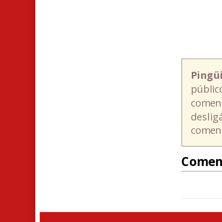
Pingü
públic
coment
deslig
coment
Comen