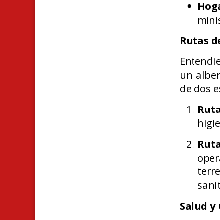
Hoga
minis
Rutas d
Entendie
un alber
de dos e
Ruta
higi
Rut
oper
terr
sanit
Salud y