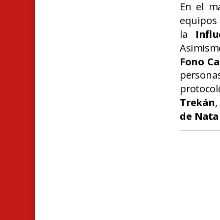
En el m
equipos 
la
Infl
Asimismo
Fono Cal
persona
protoco
Trekán
,
de Nata