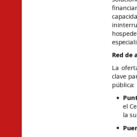
financi
capacid
ininter
hospede
especial
Red de 
La ofert
clave pa
pública:
Punt
el C
la su
Puer