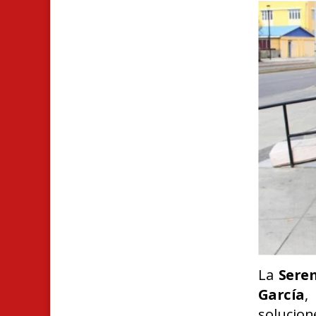
La
Serem
García
,
solucio