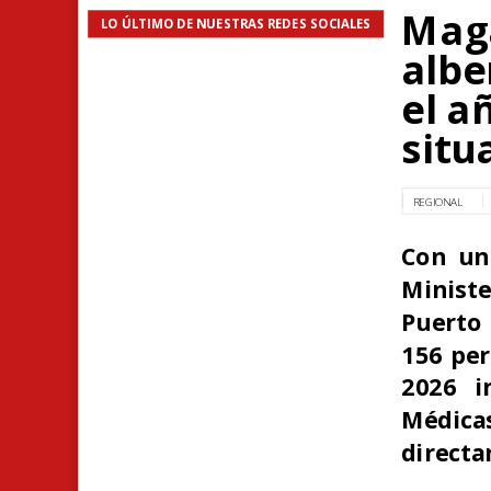
Maga
LO ÚLTIMO DE NUESTRAS REDES SOCIALES
albe
el a
situ
REGIONAL
Con una
Ministe
Puerto 
156 per
2026 i
Médica
directa