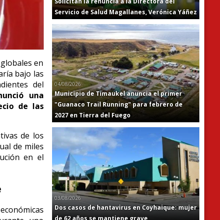
Solicitan la renuncia a la Directora del
Servicio de Salud Magallanes, Verónica Yáñez
 globales en
aría bajo las
dientes del
04/08/2026
Municipio de Timaukel anuncia el primer
nunció una
"Guanaco Trail Running" para febrero de
ecio de las
2027 en Tierra del Fuego
tivas de los
ual de miles
bución en el
e
03/08/2026
Dos casos de hantavirus en Coyhaique: mujer
roeconómicas
de 62 años se mantiene grave