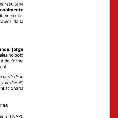
os resultaba
cionalmente
e vehículos
rables de la
enda, Jorge
nales no solo
ará de forma
nal.
a partir de la
 el diésel”
,
inflacionaria
rras
óleo (ENAP),