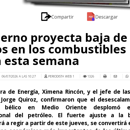
Compartir
Descargar
erno proyecta baja de
s en los combustibles
a esta semana
06/07/2026 A LAS 10:27
PERIODISTA WEB 1
1326
ra de Energía, Ximena Rincón, y el jefe de la
, Jorge Quiroz, confirmaron que el desescalam
to bélico en Medio Oriente desplomó e
ional del petróleo. El fuerte ajuste a la 
 a regir a partir de este jueves, se convertirá