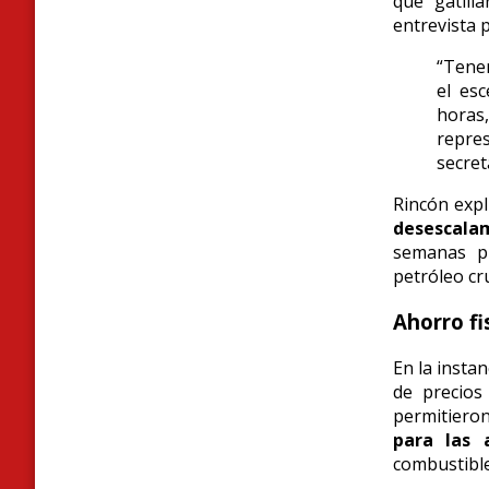
que gatill
entrevista 
“Tenem
el es
horas
repres
secret
Rincón expl
desescalam
semanas pr
petróleo cr
Ahorro fi
En la instan
de precios
permitiero
para las 
combustible