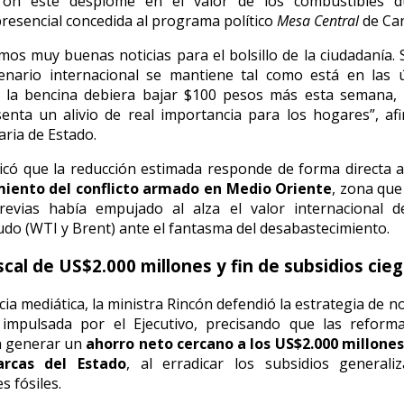
aron este desplome en el valor de los combustibles 
presencial concedida al programa político
Mesa Central
de Can
os muy buenas noticias para el bolsillo de la ciudadanía. 
cenario internacional se mantiene tal como está en las ú
, la bencina debiera bajar $100 pesos más esta semana, 
enta un alivio de real importancia para los hogares”, af
aria de Estado.
icó que la reducción estimada responde de forma directa 
iento del conflicto armado en Medio Oriente
, zona que
evias había empujado al alza el valor internacional de
udo (WTI y Brent) ante el fantasma del desabastecimiento.
scal de US$2.000 millones y fin de subsidios cie
cia mediática, la ministra Rincón defendió la estrategia de 
 impulsada por el Ejecutivo, precisando que las reforma
n generar un
ahorro neto cercano a los US$2.000 millones
arcas del Estado
, al erradicar los subsidios generali
s fósiles.