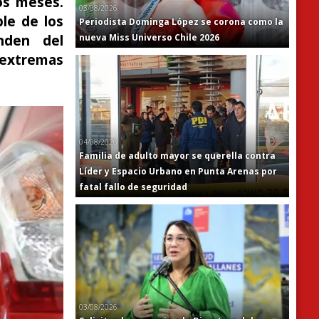
os meses.
03/08/2026
le de los
Periodista Dominga López se corona como la
nden del
nueva Miss Universo Chile 2026
 extremas
04/08/2026
Familia de adulto mayor se querella contra
Líder y Espacio Urbano en Punta Arenas por
fatal fallo de seguridad
03/08/2026