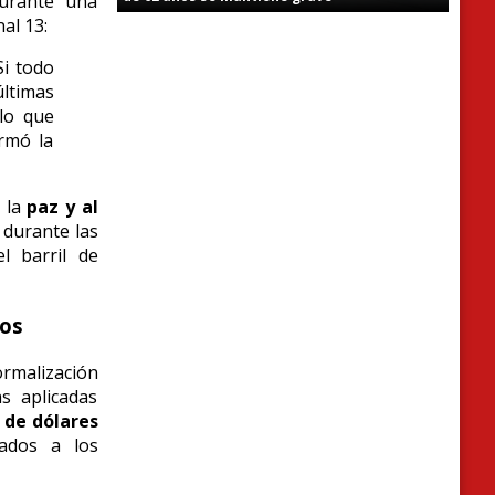
durante una
al 13:
Si todo
ltimas
lo que
irmó la
a la
paz y al
 durante las
l barril de
gos
normalización
s aplicadas
 de dólares
zados a los