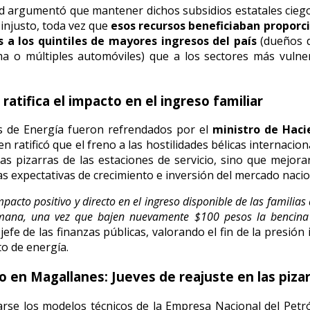
d argumentó que mantener dichos subsidios estatales cieg
 injusto, toda vez que
esos recursos beneficiaban propor
a los quintiles de mayores ingresos del país
(dueños d
a o múltiples automóviles) que a los sectores más vulne
ratifica el impacto en el ingreso familiar
os de Energía fueron refrendados por el
ministro de Haci
ien ratificó que el freno a las hostilidades bélicas internacio
las pizarras de las estaciones de servicio, sino que mejor
las expectativas de crecimiento e inversión del mercado nacio
acto positivo y directo en el ingreso disponible de las familias 
ana, una vez que bajen nuevamente $100 pesos la bencina y
jefe de las finanzas públicas, valorando el fin de la presión 
o de energía.
o en Magallanes: Jueves de reajuste en las piza
rse los modelos técnicos de la Empresa Nacional del Petr