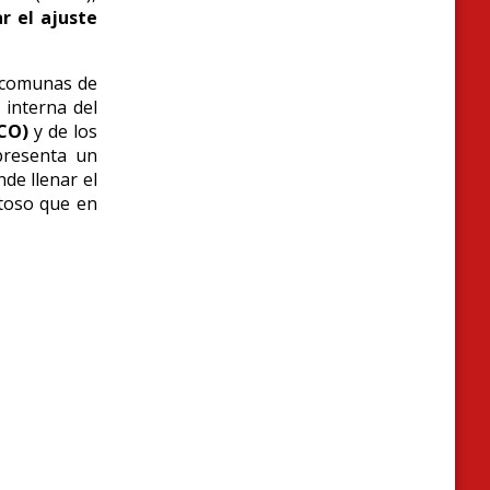
r el ajuste
s comunas de
 interna del
PCO)
y de los
presenta un
nde llenar el
toso que en