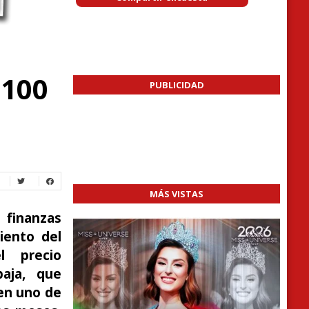
 100
PUBLICIDAD
MÁS VISTAS
s finanzas
iento del
l precio
baja, que
 en uno de