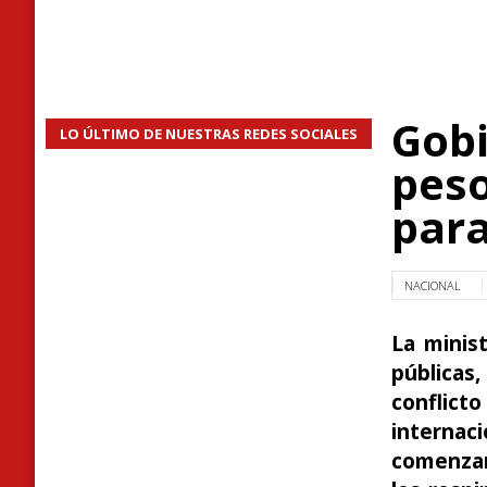
Gobi
LO ÚLTIMO DE NUESTRAS REDES SOCIALES
peso
par
NACIONAL
La minist
públicas
conflic
internac
comenzará