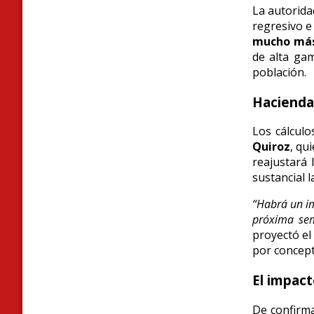
La autorida
regresivo e
mucho más 
de alta gam
población.
Hacienda 
Los cálcul
Quiroz
, qu
reajustará 
sustancial 
“Habrá un imp
próxima sem
proyectó el 
por concept
El impact
De confirma