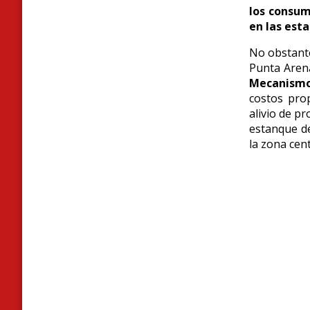
los consum
en las esta
No obstante
Punta Arena
Mecanismo 
costos pro
alivio de pr
estanque d
la zona cent