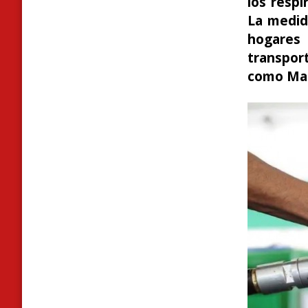
los resp
La medid
hogares
transpor
como Mag