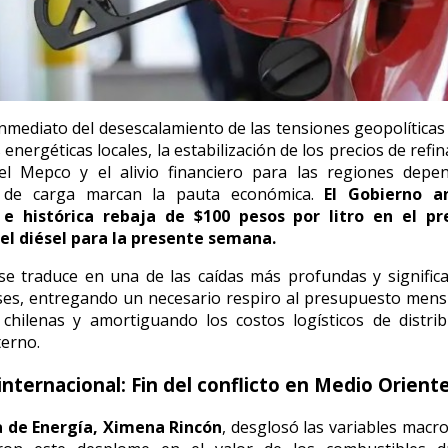
inmediato del desescalamiento de las tensiones geopolíticas
 energéticas locales, la estabilización de los precios de refin
el Mepco y el alivio financiero para las regiones depen
e de carga marcan la pauta económica.
El Gobierno a
e histórica rebaja de $100 pesos por litro en el pr
 el diésel para la presente semana.
se traduce en una de las caídas más profundas y significa
es, entregando un necesario respiro al presupuesto mens
 chilenas y amortiguando los costos logísticos de distri
erno.
 internacional: Fin del conflicto en Medio Orient
a de Energía, Ximena Rincón
, desglosó las variables mac