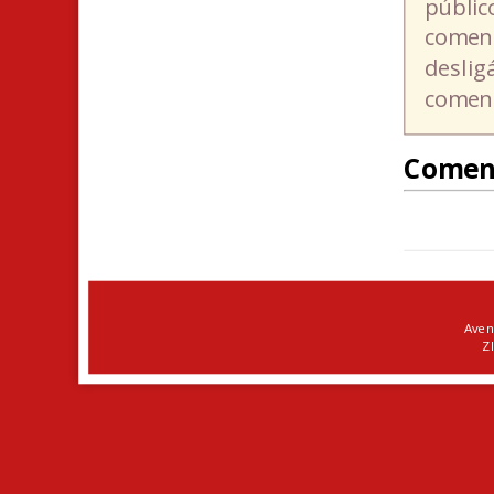
públic
coment
deslig
coment
Comen
Aven
ZI