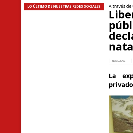
A través de
LO ÚLTIMO DE NUESTRAS REDES SOCIALES
Libe
públ
decl
nata
REGIONAL
La exp
privado