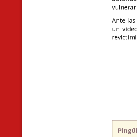
vulnerar 
Ante las
un video
revictim
Pingü