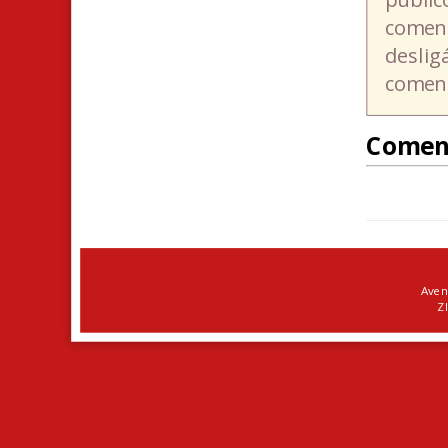
coment
deslig
coment
Comen
Aven
ZI