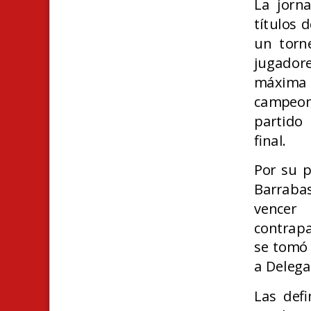
La jorn
títulos 
un torn
jugadores
máxima d
campeona
partido
final.
Por su p
Barrabas
vencer
contrapa
se tomó 
a Delega
Las defi