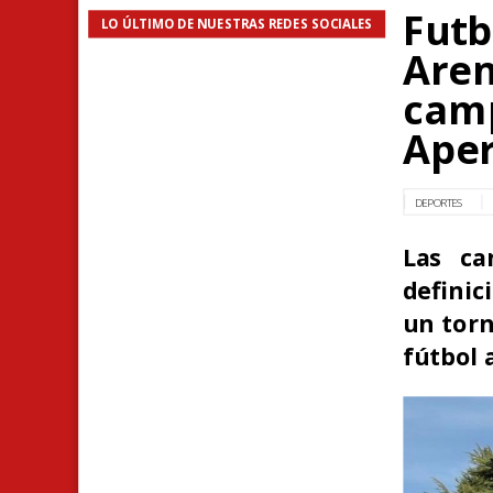
Futb
LO ÚLTIMO DE NUESTRAS REDES SOCIALES
Aren
camp
Aper
DEPORTES
Las ca
definic
un torn
fútbol 