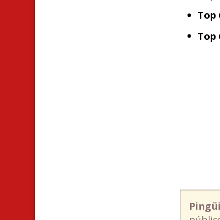
Top 
Top 
Pingü
públic