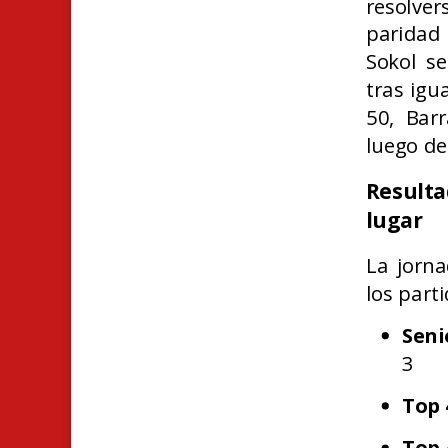
resolve
paridad 
Sokol s
tras igu
50, Bar
luego de
Resulta
lugar
La jorna
los part
Seni
3
Top 
Top 