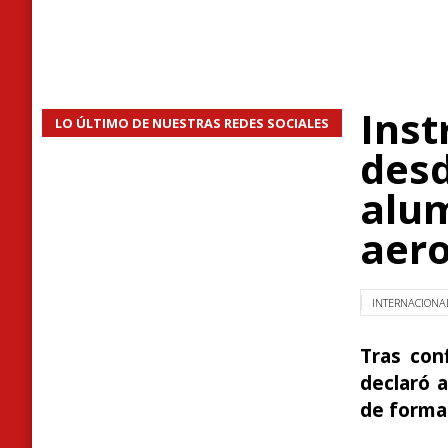
Inst
LO ÚLTIMO DE NUESTRAS REDES SOCIALES
desd
alum
aer
INTERNACIONA
Tras con
declaró a
de forma 