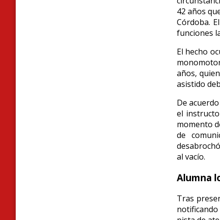
circunstanc
42 años que
Córdoba. El
funciones l
El hecho oc
monomotor 
años, quien
asistido deb
De acuerdo 
el instruct
momento det
de comunic
desabrochó 
al vacío.
Alumna lo
Tras presen
notificando
pista de ate