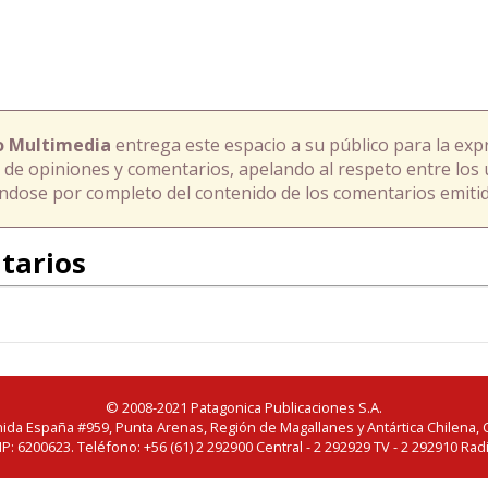
o Multimedia
entrega este espacio a su público para la exp
 de opiniones y comentarios, apelando al respeto entre los 
ándose por completo del contenido de los comentarios emitid
tarios
© 2008-2021 Patagonica Publicaciones S.A.
ida España #959, Punta Arenas, Región de Magallanes y Antártica Chilena, C
IP: 6200623. Teléfono: +56 (61) 2 292900 Central - 2 292929 TV - 2 292910 Rad