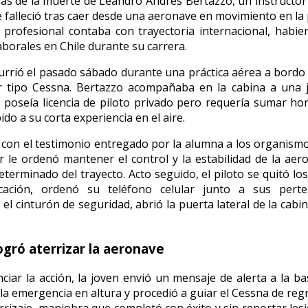
ias de la muerte de Leandro Andrés Bertazzo, un instructor
 falleció tras caer desde una aeronave en movimiento en la 
 profesional contaba con trayectoria internacional, habie
aborales en Chile durante su carrera.
urrió el pasado sábado durante una práctica aérea a bordo
tipo Cessna. Bertazzo acompañaba en la cabina a una 
 poseía licencia de piloto privado pero requería sumar ho
ido a su corta experiencia en el aire.
con el testimonio entregado por la alumna a los organismos
or le ordenó mantener el control y la estabilidad de la ae
erminado del trayecto. Acto seguido, el piloto se quitó los
ación, ordenó su teléfono celular junto a sus perte
el cinturón de seguridad, abrió la puerta lateral de la cabin
gró aterrizar la aeronave
ciar la acción, la joven envió un mensaje de alerta a la ba
 la emergencia en altura y procedió a guiar el Cessna de regr
rrizaje, maniobra que completó con éxito y sin reportar lesi