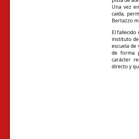
Una vez en 
caída, perm
Bertazzo mi
El fallecid
instituto de
escuela de 
de forma p
carácter r
directo y q