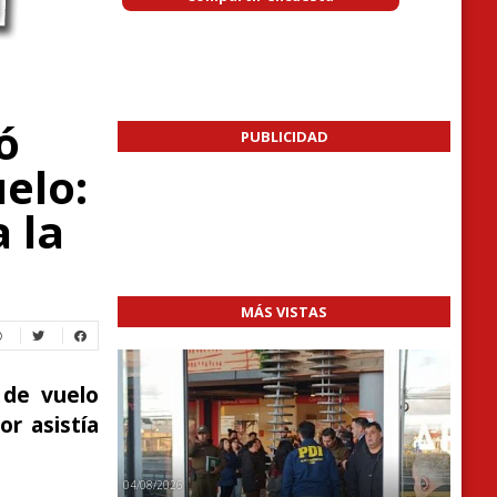
ó
PUBLICIDAD
elo:
 la
MÁS VISTAS
 de vuelo
or asistía
04/08/2026