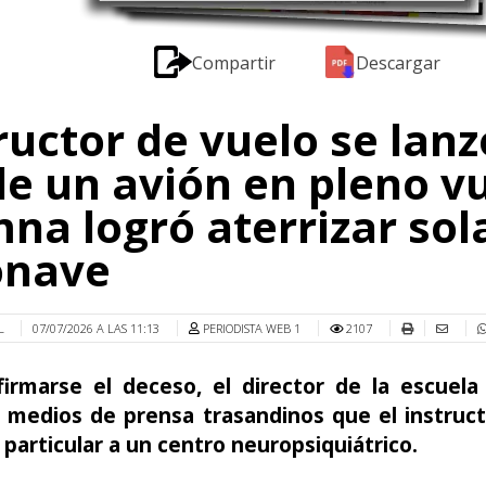
Compartir
Descargar
ructor de vuelo se lanz
e un avión en pleno vu
na logró aterrizar sola
onave
L
07/07/2026 A LAS 11:13
PERIODISTA WEB 1
2107
firmarse el deceso, el director de la escuela
 medios de prensa trasandinos que el instruct
particular a un centro neuropsiquiátrico.