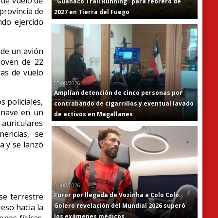
 de vuelo de
"Guanaco Trail Running" para febrero de
provincia de
2027 en Tierra del Fuego
ndo ejercido
 de un avión
joven de 22
ras de vuelo
05/08/2026
Amplían detención de cinco personas por
 policiales,
contrabando de cigarrillos y eventual lavado
ronave en un
de activos en Magallanes
 auriculares
nencias, se
a y se lanzó
04/08/2026
Furor por llegada de Vozinha a Colo Colo:
se terrestre
Golero revelación del Mundial 2026 superó
eso hacia la
los exámenes médicos
ones físicas.