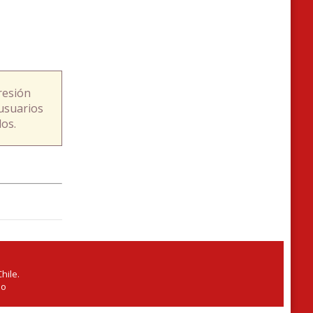
resión
usuarios
os.
hile.
io