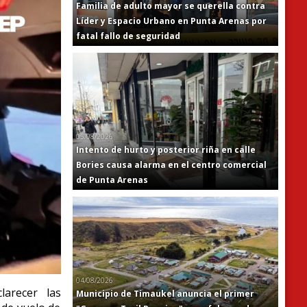
Familia de adulto mayor se querella contra
Líder y Espacio Urbano en Punta Arenas por
fatal fallo de seguridad
05/08/2026
Intento de hurto y posterior riña en calle
Bories causa alarma en el centro comercial
de Punta Arenas
04/08/2026
larecer las
Municipio de Timaukel anuncia el primer