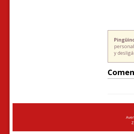
Pingüin
personal
y deslig
Comen
Aven
Z