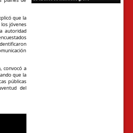
plicó que la
 los jóvenes
a autoridad
 encuestados
entificaron
omunicación
a, convocó a
tando que la
cas públicas
uventud del