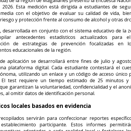
nda) de la región de Magallanes presentó la Encuesta Nacio
r 2026. Esta medición está dirigida a estudiantes de seg
edia con el objetivo de evaluar su calidad de vida, bie
 riesgo y protección frente al consumo de alcohol y otras dr
va, desarrollada en conjunto con el sistema educativo de la z
pilar antecedentes estadísticos actualizados para 
ción de estrategias de prevención focalizadas en lo
entos educacionales de la región.
de aplicación se desarrollará entre fines de julio y agos
na plataforma digital. Cada estudiante contestará el cue
noma, utilizando un enlace y un código de acceso único 
. El test requiere un tiempo estimado de 25 minutos y
que garantizan la voluntariedad, confidencialidad y el anon
s, al omitir datos de identificación personal.
cos locales basados en evidencia
ecopilados servirán para confeccionar reportes específi
stablecimiento participante. Estos informes permitirán
eventivas adaptadas a cada realidad local y fortalecer l