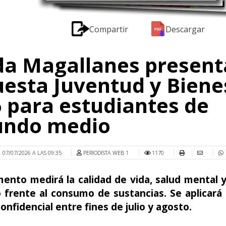
Compartir
Descargar
a Magallanes present
esta Juventud y Biene
 para estudiantes de
undo medio
07/07/2026 A LAS 09:35
PERIODISTA WEB 1
1170
mento medirá la calidad de vida, salud mental 
o frente al consumo de sustancias. Se aplicará
confidencial entre fines de julio y agosto.