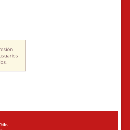
resión
usuarios
os.
hile.
io