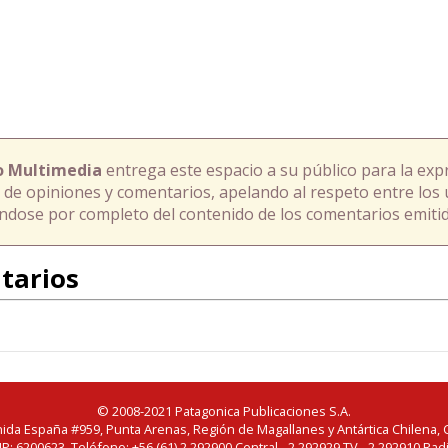
o Multimedia
entrega este espacio a su público para la exp
 de opiniones y comentarios, apelando al respeto entre los 
ándose por completo del contenido de los comentarios emitid
tarios
© 2008-2021 Patagonica Publicaciones S.A.
ida España #959, Punta Arenas, Región de Magallanes y Antártica Chilena, C
IP: 6200623. Teléfono: +56 (61) 2 292900 Central - 2 292929 TV - 2 292910 Rad