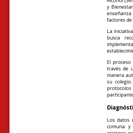
Alcohol (Se
y Bienesta
enseñanza m
factores de
La iniciati
busca reco
implementa
establecimi
El proceso 
través de u
manera autó
su colegio
protocolos 
participante
Diagnósti
Los datos r
comuna y e
acciones pr