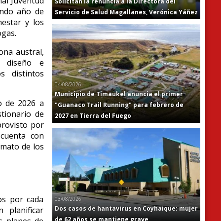
nal Juventud
Solicitan la renuncia a la Directora del
undo año de
Servicio de Salud Magallanes, Verónica Yáñez
nestar y los
ogas.
ona austral,
el diseño e
s distintos
04/08/2026
Municipio de Timaukel anuncia el primer
to de 2026 a
"Guanaco Trail Running" para febrero de
stionario de
2027 en Tierra del Fuego
provisto por
 cuenta con
imato de los
cos por cada
03/08/2026
Dos casos de hantavirus en Coyhaique: mujer
 planificar
de 62 años se mantiene grave
os planes de