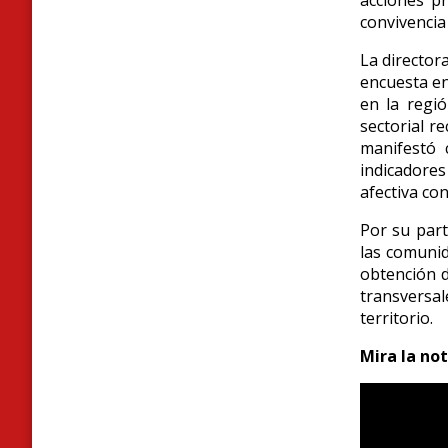
convivencia
La director
encuesta en
en la regi
sectorial r
manifestó 
indicadore
afectiva co
Por su part
las comunid
obtención d
transversa
territorio.
Mira la no