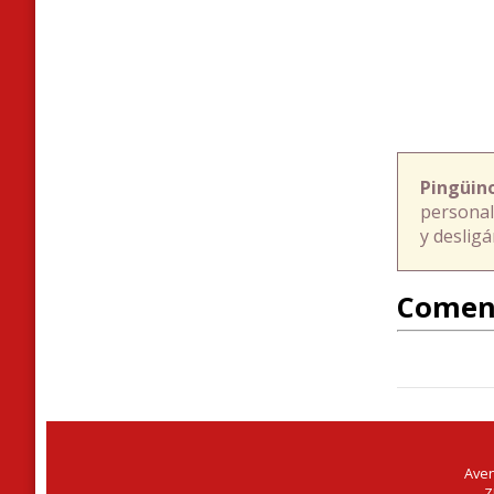
Pingüin
personal
y deslig
Comen
Aven
Z