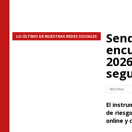
Send
LO ÚLTIMO DE NUESTRAS REDES SOCIALES
encu
2026
seg
REGIONAL
El instru
de riesg
online y 