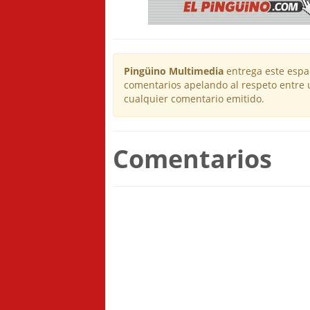
Pingüino Multimedia
entrega este espac
comentarios apelando al respeto entre 
cualquier comentario emitido.
Comentarios