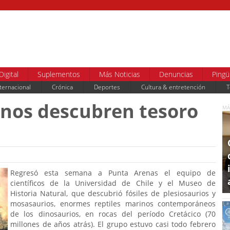
Digital
Suplementos
Más Noticias
Denuncias
Pingü
ternacional
Crónica
Deportes
Cultura & entretención
T
lenos descubren tesoro
MÁ
Regresó esta semana a Punta Arenas el equipo de
científicos de la Universidad de Chile y el Museo de
Historia Natural, que descubrió fósiles de plesiosaurios y
mosasaurios, enormes reptiles marinos contemporáneos
de los dinosaurios, en rocas del período Cretácico (70
millones de años atrás). El grupo estuvo casi todo febrero