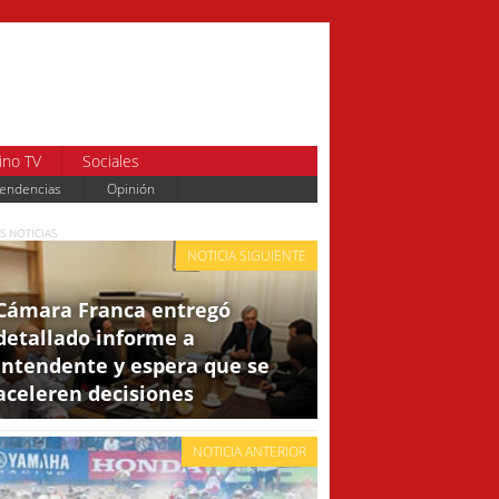
ino TV
Sociales
endencias
Opinión
S NOTICIAS
NOTICIA SIGUIENTE
Cámara Franca entregó
detallado informe a
intendente y espera que se
aceleren decisiones
NOTICIA ANTERIOR