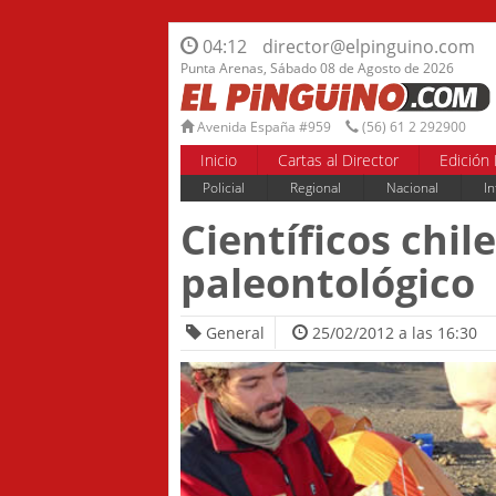
04:12
director@elpinguino.com
Punta Arenas, Sábado 08 de Agosto de 2026
Avenida España #959
(56) 61 2 292900
Inicio
Cartas al Director
Edición 
Policial
Regional
Nacional
In
Científicos chi
paleontológico
General
25/02/2012 a las 16:30