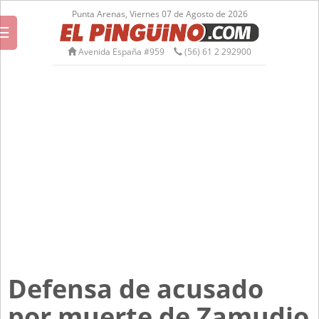
Punta Arenas, Viernes 07 de Agosto de 2026
☰
Avenida España #959
(56) 61 2 292900
Defensa de acusado
por muerte de Zamudio