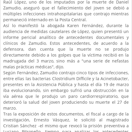
Raúl López, uno de los imputados por la muerte de Daniel
Zamudio, aseguró que el fallecimiento del joven se debió a
múltiples infecciones intrahospitalarias que contrajo mientras
permaneció internado en la Posta Central.
Así lo manifestó la abogada Karen Fernández, durante la
audiencia de medidas cautelares de López, quien presentó un
informe pericial analítico de antecedentes documentales y
clínicos de Zamudio. Estos antecedentes, de acuerdo a la
defensora, dan cuenta que la muerte no se produjo
directamente debido a los golpes que la víctima recibió en la
madrugada del 3 marzo, sino más a "una serie de nefastas
malas prácticas médicas", dijo.
Según Fernández, Zamudio contrajo cinco tipos de infecciones,
entre ellas las bacterias Clostridium Difficile y la Acinetobacter,
presentes en la Asistencia Pública y hasta el día 19 de marzo
iba evolucionando, sin embargo sufrió una obstrucción en la
vía aérea que le produjo un paro cardiorrespiratorio, que
deterioró la salud del joven produciendo su muerte el 27 de
marzo.
Tras la exposición de estos documentos, el fiscal a cargo de la
investigación, Ernesto Vásquez, le solicitó al magistrado
Cristian Sánchez -el mismo que revocó la prisión preventiva a
Luciano Pitronello- tiempo para analizar los antecedentes