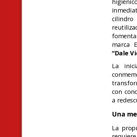
higiénic
inmedia
cilind
reutiliz
fomentar
marca E
“Dale Vi
La inic
conmemo
transfor
con conc
a redesc
Una mec
La prop
requiere