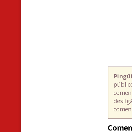
Pingü
públic
coment
deslig
coment
Comen