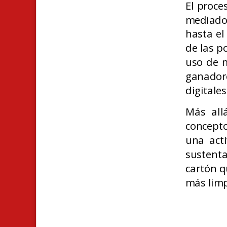
El proce
mediado
hasta e
de las p
uso de m
ganado
digitale
Más all
concept
una acti
sustent
cartón q
más limp