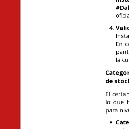
#Da
ofici
Vali
Inst
En c
pant
la c
Categor
de stoc
El certa
lo que 
para niv
Cate