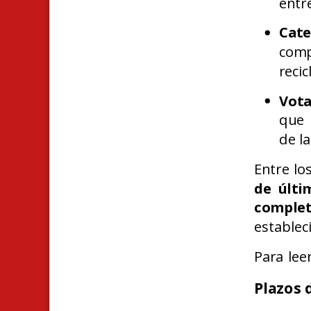
entr
Cate
comp
recic
Vota
que 
de l
Entre lo
de últi
complet
estable
Para lee
Plazos 