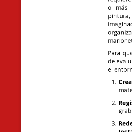
o más t
pintura
imagina
organiz
marione
Para que
de evalu
el entor
Crea
mate
Regi
grab
Rede
Ins