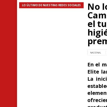
No l
LO ÚLTIMO DE NUESTRAS REDES SOCIALES
Camp
el t
higi
pre
NACIONAL
En el m
Elite l
La inic
estable
elemen
ofreci
product