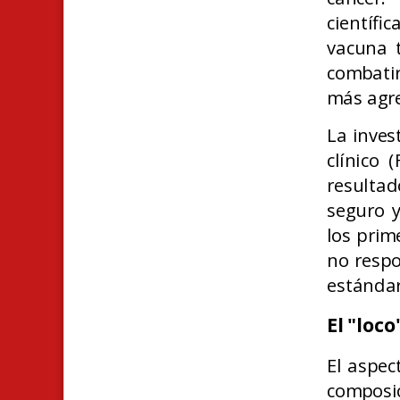
científi
vacuna 
combatir
más agre
La inves
clínico
resulta
seguro y
los prim
no respo
estándar
El "loco
El aspec
compos