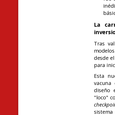
inéd
básic
La car
inversi
Tras va
modelos 
desde el
para ini
Esta nu
vacuna 
diseño 
"loco" 
checkpoi
sistema