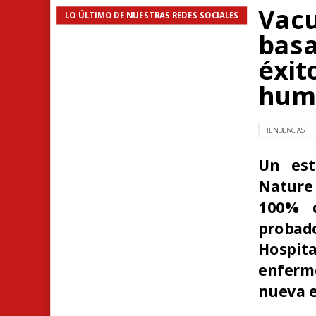
Vacu
LO ÚLTIMO DE NUESTRAS REDES SOCIALES
basa
éxit
hum
TENDENCIAS
Un est
Nature
100% d
probado
Hospit
enferme
nueva e