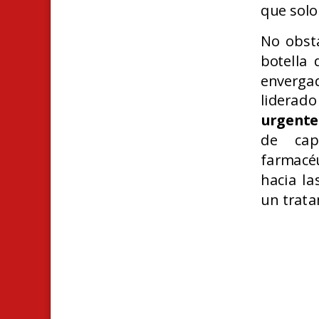
que solo 
No obsta
botella 
envergad
liderad
urgente
de cap
farmacéu
hacia la
un trata