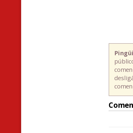
Pingü
públic
coment
deslig
coment
Comen