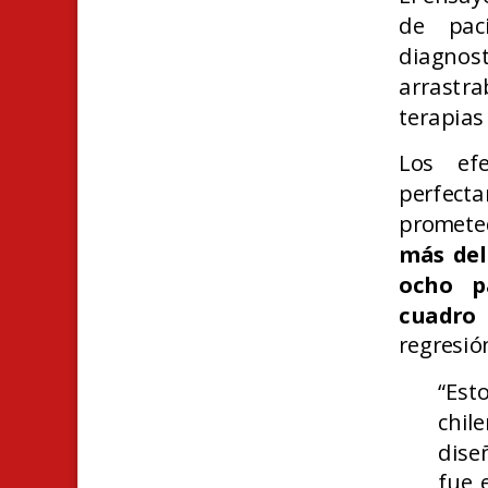
de pac
diagnos
arrastra
terapias
Los efe
perfecta
prometed
más del
ocho p
cuadro
regresió
“Est
chil
dise
fue 