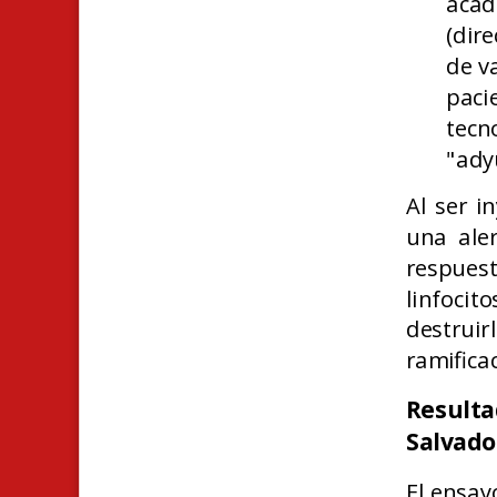
acad
(dir
de v
paci
tecn
"ady
Al ser i
una aler
respue
linfocit
destruir
ramifica
Result
Salvado
El ensay