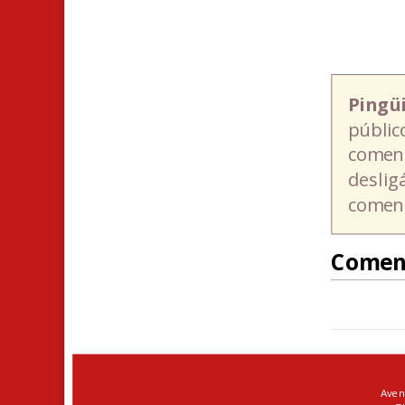
Pingü
públic
coment
deslig
coment
Comen
Aven