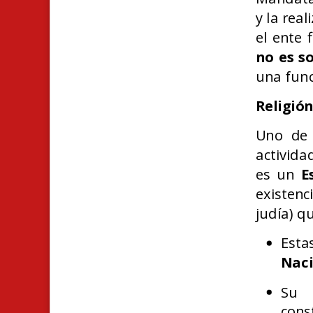
y la real
el ente 
no es so
una func
Religión
Uno de 
activida
es un
E
existenc
judía) q
Esta
Naci
Su 
cons