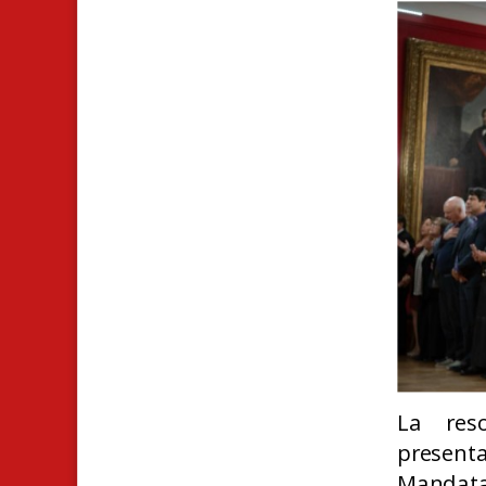
La res
present
Mandatar