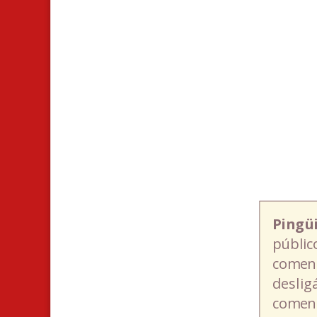
Pingü
públic
coment
deslig
coment