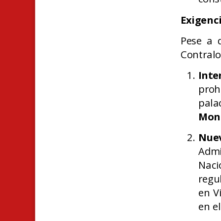
Exigenc
Pese a d
Contralo
Inte
proh
pala
Mon
Nue
Admi
Naci
regu
en V
en e