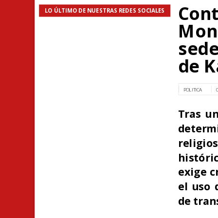
Cont
LO ÚLTIMO DE NUESTRAS REDES SOCIALES
Mone
sede
de K
POLITICA
Tras un
determi
religio
históri
exige c
el uso 
de tran