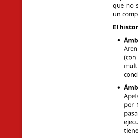
que no s
un compl
El histor
Ámbi
Aren
(con
mult
cond
Ámbi
Apel
por
pas
ejec
tien