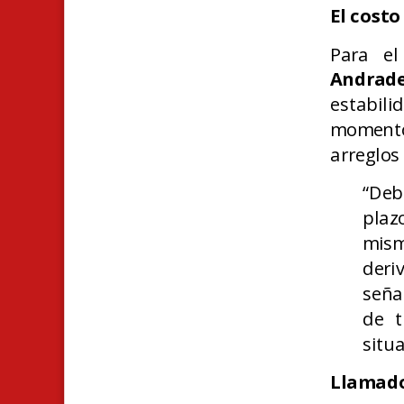
El cost
Para el
Andrad
estabili
momento
arreglos
“Deb
plaz
mism
deri
seña
de t
situa
Llamado