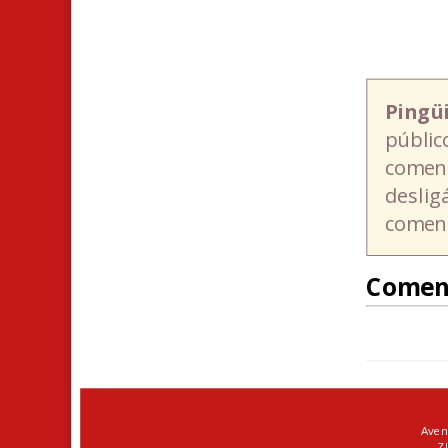
Pingü
públic
coment
deslig
coment
Comen
Aven
ZI