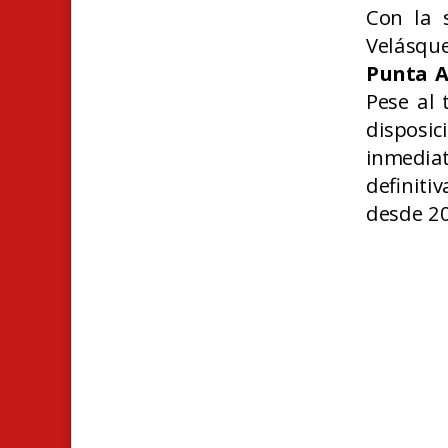
Con la 
Velásqu
Punta A
Pese al 
disposic
inmedia
definit
desde 2