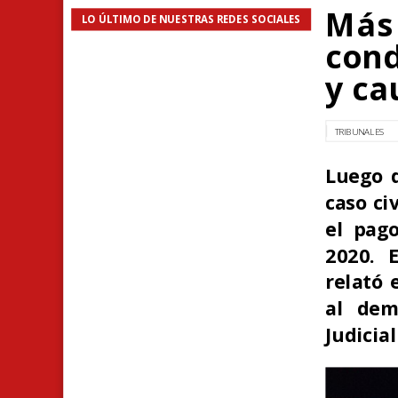
Más 
LO ÚLTIMO DE NUESTRAS REDES SOCIALES
cond
y ca
TRIBUNALES
Luego d
caso ci
el pag
2020. 
relató 
al dem
Judicia