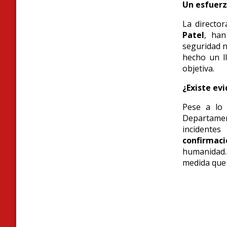
Un esfuerz
La director
Patel
,
han 
seguridad n
hecho un l
objetiva.
¿Existe ev
Pese a lo 
Departamen
incidente
confirmaci
humanidad.
medida que 