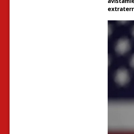
avistam
extraterr