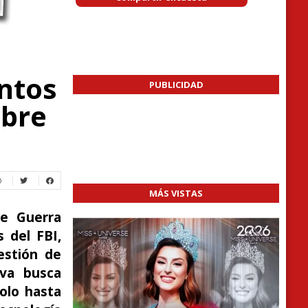
ntos
PUBLICIDAD
obre
MÁS VISTAS
de Guerra
 del FBI,
estión de
iva busca
olo hasta