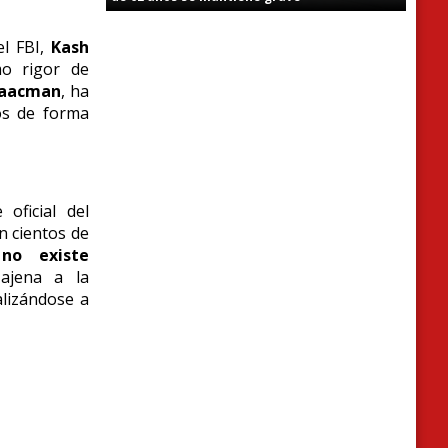
l FBI,
Kash
o rigor de
saacman
,
ha
os de forma
oficial del
n cientos de
no existe
ajena a la
alizándose a