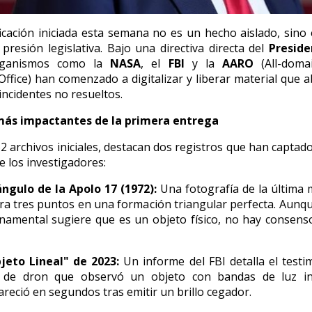
ficación iniciada esta semana no es un hecho aislado,
sino 
presión legislativa.
Bajo una directiva directa del
Preside
ganismos como la
NASA
,
el
FBI
y la
AARO
(All-doma
Office) han comenzado a digitalizar y liberar material que a
incidentes no resueltos.
más impactantes de la primera entrega
2 archivos iniciales,
destacan dos registros que han captado
e los investigadores:
ángulo de la Apolo 17 (1972):
Una fotografía de la última 
a tres puntos en una formación triangular perfecta.
Aunque
amental sugiere que es un objeto físico,
no hay consens
bjeto Lineal" de 2023:
Un informe del FBI detalla el test
o de dron que observó un objeto con bandas de luz i
reció en segundos tras emitir un brillo cegador.