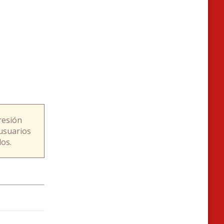
resión
usuarios
os.