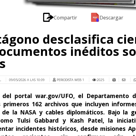
Compartir
Descargar
ágono desclasifica cie
ocumentos inéditos s
s
L
09/05/2026 A LAS 10:09
PERIODISTA WEB 1
2025
 del portal war.gov/UFO, el Departamento 
os primeros 162 archivos que incluyen informes
s de la NASA y cables diplomáticos. Bajo la g
como Tulsi Gabbard y Kash Patel, la iniciat
entar incidentes históricos, desde misiones Ap