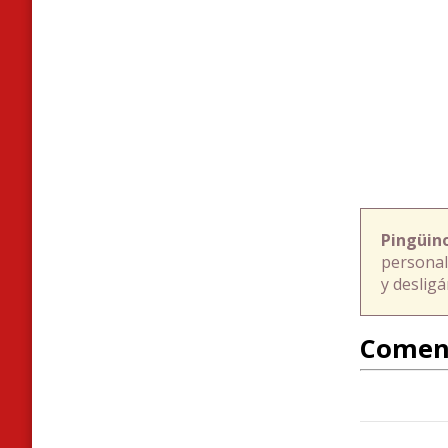
Pingüin
personal
y deslig
Comen