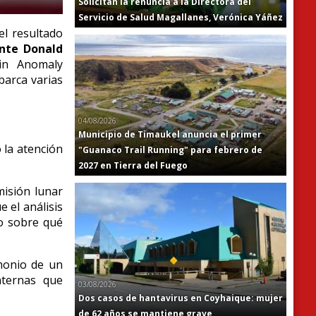
Solicitan la renuncia a la Directora del
Servicio de Salud Magallanes, Verónica Yáñez
el resultado
nte Donald
in Anomaly
barca varias
04/08/2026
Municipio de Timaukel anuncia el primer
 la atención
"Guanaco Trail Running" para febrero de
2027 en Tierra del Fuego
misión lunar
 el análisis
o sobre qué
imonio de un
nternas que
03/08/2026
Dos casos de hantavirus en Coyhaique: mujer
de 62 años se mantiene grave