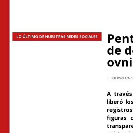
Pent
LO ÚLTIMO DE NUESTRAS REDES SOCIALES
de d
ovni
INTERNACIONA
A través
liberó l
registro
figuras 
transpar