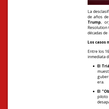
La desclasi
de años de 
Trump
,
or
Resolution 
décadas de 
Los casos 
Entre los 16
inmediata d
El Tri
muestr
gubern
era.
El "O
pilot
desapa