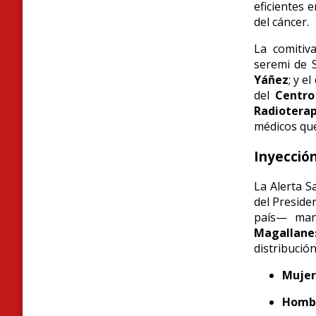
eficientes 
del cáncer.
La comitiv
seremi de 
Yáñez
; y e
del
Centro
Radioterap
médicos que
Inyección
La Alerta S
del Preside
país— man
Magallanes
distribució
Mujer
Hombr