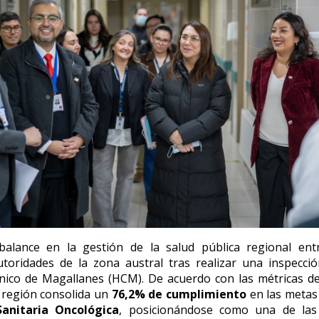
balance en la gestión de la salud pública regional ent
oridades de la zona austral tras realizar una inspecció
ínico de Magallanes (HCM). De acuerdo con las métricas de
a región consolida un
76,2% de cumplimiento
en las metas 
Sanitaria Oncológica
, posicionándose como una de la