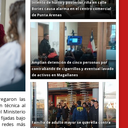
Intento de hurto y posterior riña en calle
Bories causa alarma en el centro comercial
de Punta Arenas
05/08/2026
Amplían detención de cinco personas por
contrabando de cigarrillos y eventual lavado
de activos en Magallanes
regaron las
n técnica al
l Ministerio
04/08/2026
fijadas bajo
Familia de adulto mayor se querella contra
s redes más