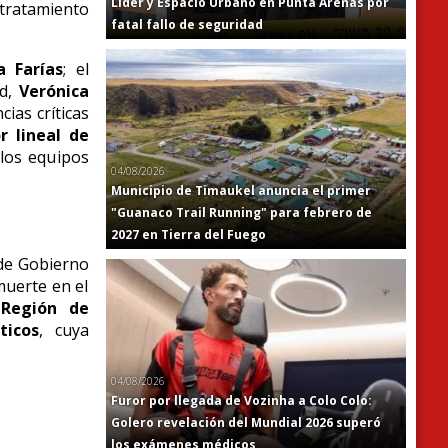
Líder y Espacio Urbano en Punta Arenas por
 tratamiento
fatal fallo de seguridad
a Farías
; el
ud,
Verónica
cias críticas
r lineal de
 los equipos
04/08/2026
Municipio de Timaukel anuncia el primer
"Guanaco Trail Running" para febrero de
2027 en Tierra del Fuego
 de Gobierno
muerte en el
 Región de
ticos
, cuya
04/08/2026
Furor por llegada de Vozinha a Colo Colo:
Golero revelación del Mundial 2026 superó
los exámenes médicos