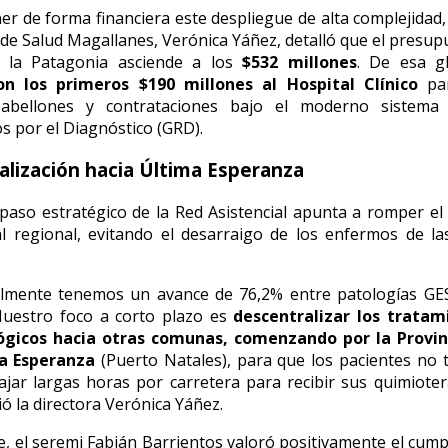
er de forma financiera este despliegue de alta complejidad, 
o de Salud Magallanes, Verónica Yáñez, detalló que el presup
 la Patagonia asciende a los
$532 millones
. De esa g
ron los primeros $190 millones al Hospital Clínico
par
pabellones y contrataciones bajo el moderno sistema
s por el Diagnóstico (GRD).
lización hacia Última Esperanza
paso estratégico de la Red Asistencial apunta a romper el
al regional, evitando el desarraigo de los enfermos de la
almente tenemos un avance de 76,2% entre patologías GE
Nuestro foco a corto plazo es
descentralizar los tratam
ógicos hacia otras comunas, comenzando por la Provin
a Esperanza
(Puerto Natales), para que los pacientes no
ajar largas horas por carretera para recibir sus quimioter
ó la directora Verónica Yáñez.
e, el seremi Fabián Barrientos valoró positivamente el cump