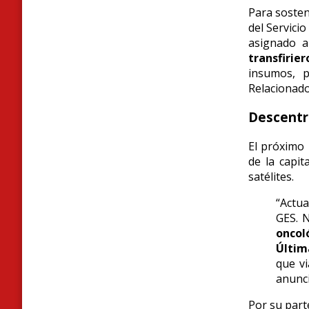
Para sosten
del Servici
asignado a
transfirie
insumos, 
Relacionado
Descentra
El próximo 
de la capit
satélites.
“Actu
GES. 
oncol
Últim
que vi
anunci
Por su part