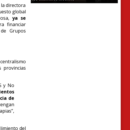
la directora
uesto global
losa,
ya se
a financiar
 de Grupos
 centralismo
s provincias
S y No
ientos
cia de
 tengan
apias”,
limiento del