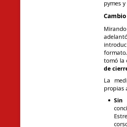
pymes y 
Cambio 
Mirando 
adelant
introdu
formato.
tomó la
de cierr
La med
propias 
Sin 
conc
Estr
cors