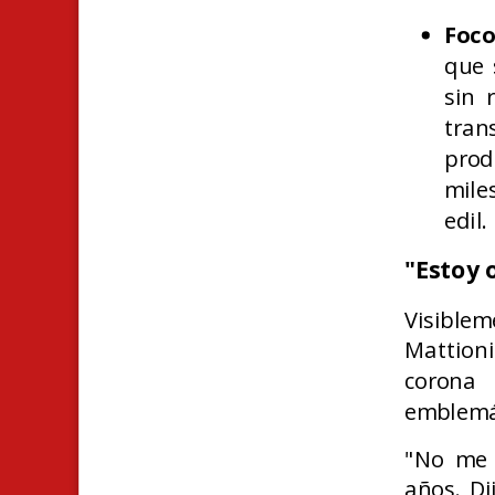
Foco
que 
sin 
tran
prod
mile
edil.
"Estoy 
Visible
Mattioni
corona
emblemát
"No me 
años. Di