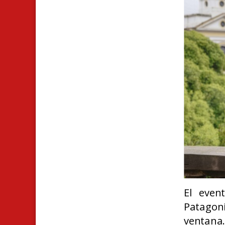
El even
Patagon
ventan