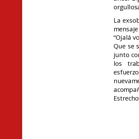
orgullos
La exsob
mensaje 
“Ojalá v
Que se 
junto co
los tra
esfuer
nuevam
acompañ
Estrecho