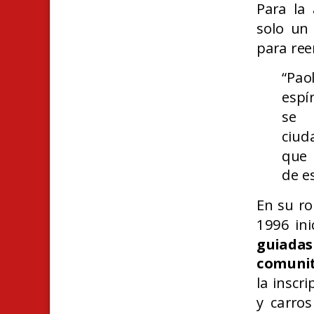
Para la 
solo un 
para ree
“Pao
espí
se 
ciud
que 
de e
En su ro
1996 ini
guiadas
comunit
la inscr
y carros