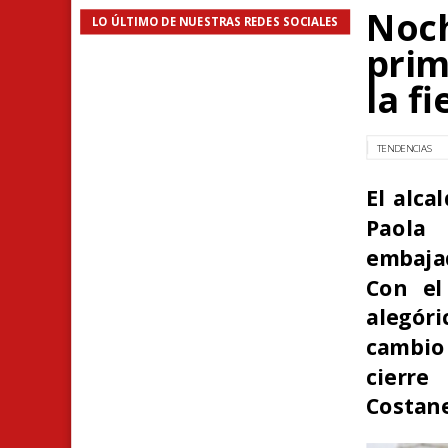
Noch
LO ÚLTIMO DE NUESTRAS REDES SOCIALES
prim
la fi
TENDENCIAS
El alca
Paola
embajad
Con el
alegór
cambio 
cierre
Costane