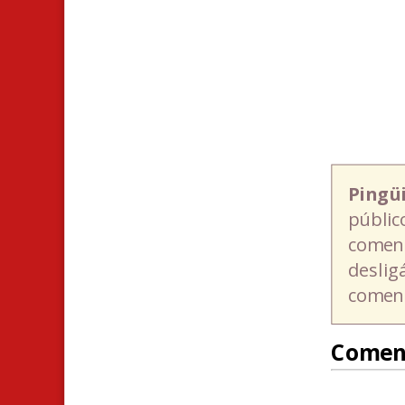
Pingü
públic
coment
deslig
coment
Comen