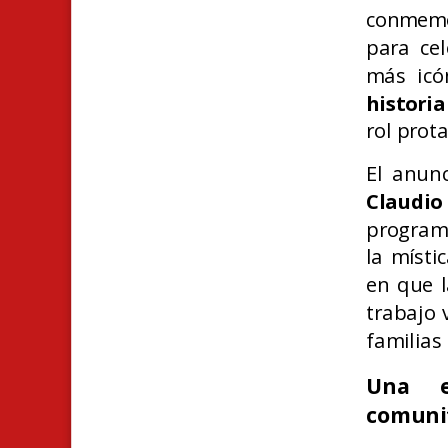
conmemo
para cel
más icó
histori
rol prot
El anun
Claudi
programá
la místi
en que l
trabajo 
familias
Una e
comuni