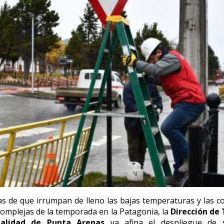
as de que irrumpan de lleno las bajas temperaturas y las c
complejas de la temporada en la Patagonia,
la
Dirección de 
palidad de Punta Arenas
ya afina el despliegue de 