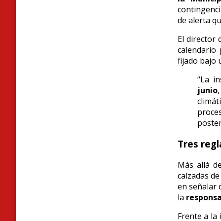
contingencia
de alerta q
El director
calendario 
fijado bajo 
“La in
junio
climát
proce
poster
Tres regl
Más allá de
calzadas de
en señalar q
la
responsa
Frente a la