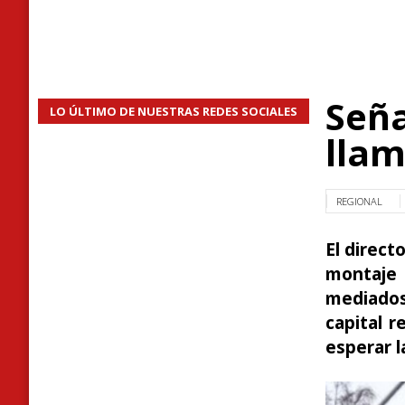
Seña
LO ÚLTIMO DE NUESTRAS REDES SOCIALES
llam
REGIONAL
El direct
montaje
mediados
capital r
esperar l