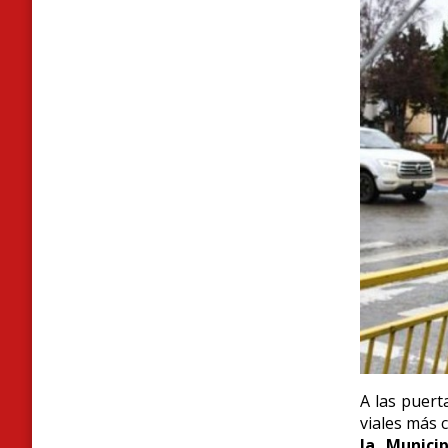
A las puert
viales más 
la Munici