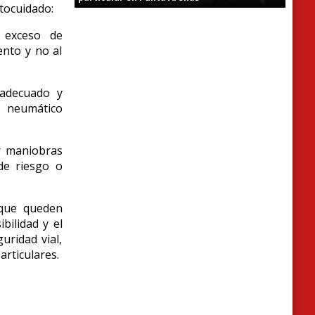
tocuidado:
a exceso de
ento y no al
adecuado y
l neumático
r maniobras
de riesgo o
 que queden
bilidad y el
uridad vial,
articulares.