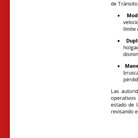
de Tránsito
Mode
veloci
límite
Dupl
holga
dismin
Mane
brusc
pérdid
Las autori
operativos 
estado de l
revisando e