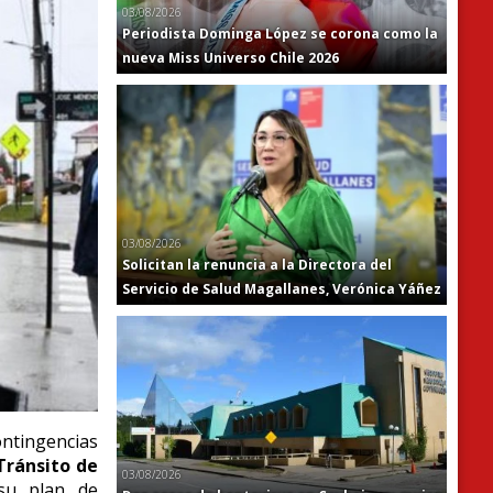
03/08/2026
Periodista Dominga López se corona como la
nueva Miss Universo Chile 2026
03/08/2026
Solicitan la renuncia a la Directora del
Servicio de Salud Magallanes, Verónica Yáñez
ontingencias
Tránsito de
03/08/2026
su plan de