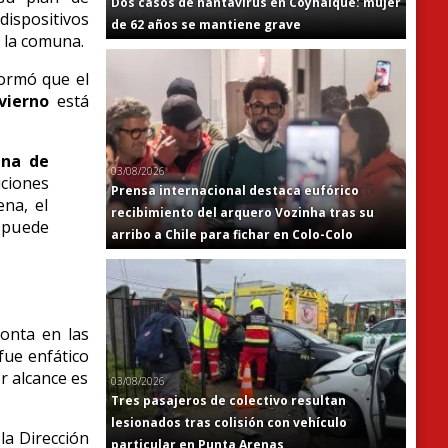
Dos casos de hantavirus en Coyhaique: mujer
dispositivos
de 62 años se mantiene grave
 la comuna.
ormó que el
vierno
está
ena de
03/08/2026
ciones
Prensa internacional destaca eufórico
ena, el
recibimiento del arquero Vozinha tras su
 puede
arribo a Chile para fichar en Colo-Colo
monta en las
ue enfático
or alcance es
03/08/2026
Tres pasajeros de colectivo resultan
lesionados tras colisión con vehículo
la Dirección
particular en Punta Arenas