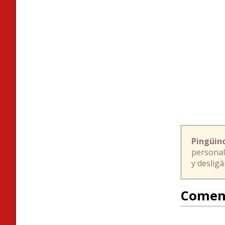
Pingüin
personal
y deslig
Comen