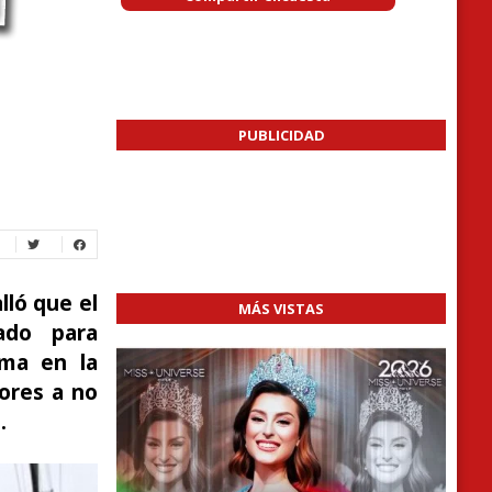
PUBLICIDAD
lló que el
MÁS VISTAS
ado para
ima en la
tores a no
.