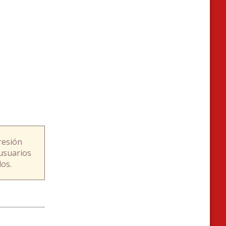
resión
usuarios
os.