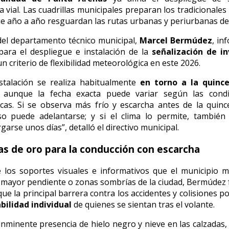
 vial.
Las cuadrillas municipales preparan los tradicionales 
ue año a año resguardan las rutas urbanas y periurbanas de
 del departamento técnico municipal,
Marcel Bermúdez
,
inf
para el despliegue e instalación de la
señalización de in
un criterio de flexibilidad meteorológica en este 2026.
stalación se realiza habitualmente
en torno a la quinc
, aunque la fecha exacta puede variar según las condi
icas. Si se observa más frío y escarcha antes de la quinc
so puede adelantarse; y si el clima lo permite, también
garse unos días”, detalló el directivo municipal.
as de oro para la conducción con escarcha
 los soportes visuales e informativos que el municipio 
 mayor pendiente o zonas sombrías de la ciudad,
Bermúdez f
ue la principal barrera contra los accidentes y colisiones p
bilidad individual
de quienes se sientan tras el volante.
 inminente presencia de hielo negro y nieve en las calzadas,