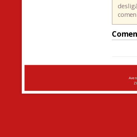
deslig
coment
Comen
Aven
ZI