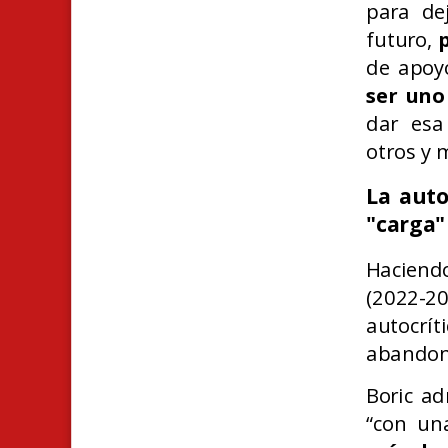
para de
futuro,
de apoy
ser uno
dar esa
otros y 
La auto
"carga"
Haciendo
(2022-2
autocrí
abandon
Boric a
“con un