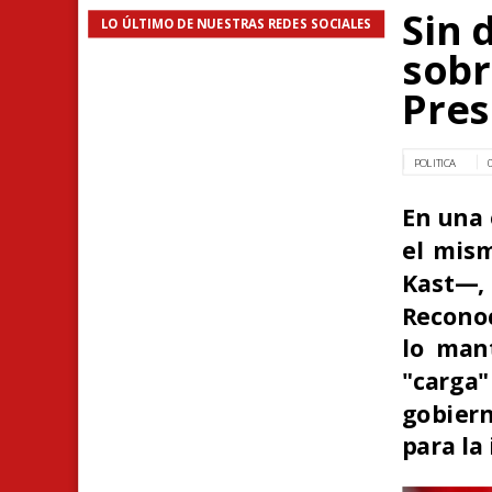
Sin 
LO ÚLTIMO DE NUESTRAS REDES SOCIALES
sobr
Pres
POLITICA
En una 
el mism
Kast—, 
Reconoc
lo mant
"carga
gobiern
para la