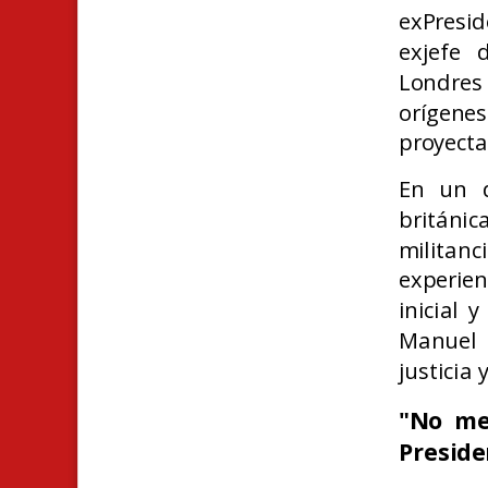
exPresi
exjefe 
Londre
orígenes
proyecta
En un d
británi
militanc
experie
inicial 
Manuel 
justicia 
"No me
Preside