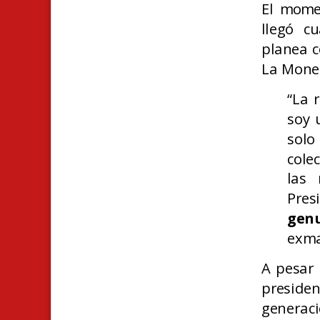
El momen
llegó c
planea c
La Moned
“La 
soy 
sol
cole
las
Pres
gen
exma
A pesar 
presid
generaci