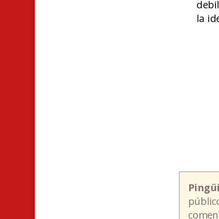
debi
la i
Pingü
públic
coment