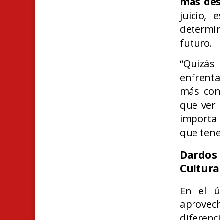
más des
juicio,
determi
futuro.
“Quizás
enfrenta
más con
que ver 
importa
que tene
Dardos 
Cultura
En el ú
aprovec
diferen