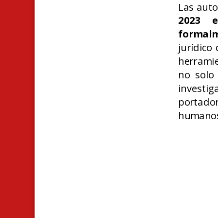
Las aut
2023 e
formalm
jurídico
herrami
no solo 
investig
portado
humanos"