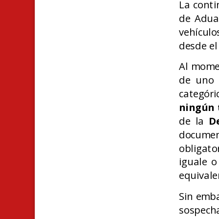
La conti
de Aduan
vehículo
desde el
Al momen
de uno 
categór
ningún 
de la
D
docume
obligat
iguale o
equivale
Sin emba
sospech