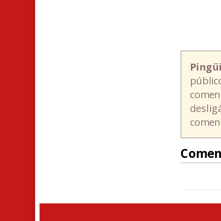
Pingü
públic
coment
deslig
coment
Comen