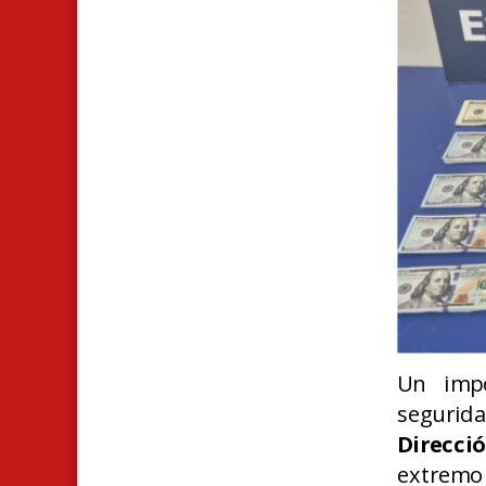
Un impo
segurid
Direcci
extremo 