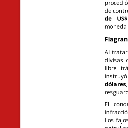
procedió 
de contr
de US$
moneda d
Flagran
Al trata
divisas 
libre tr
instruyó
dólares
resguard
El cond
infracci
Los fajo