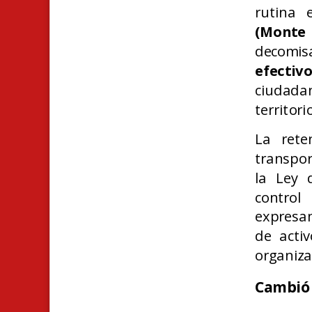
rutina 
(Monte
decomi
efectiv
ciudada
territori
La rete
transpor
la Ley 
control
expresam
de activ
organiza
Cambió 