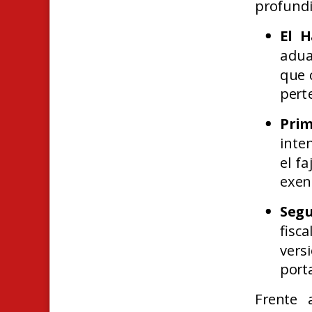
profundi
El H
adua
que 
pert
Prim
inte
el f
exen
Segu
fisc
vers
por
Frente 