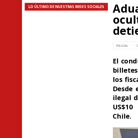
Adua
LO ÚLTIMO DE NUESTRAS REDES SOCIALES
ocul
deti
POLICIAL
El cond
billete
los fis
Desde e
ilegal 
US$10 
Chile.