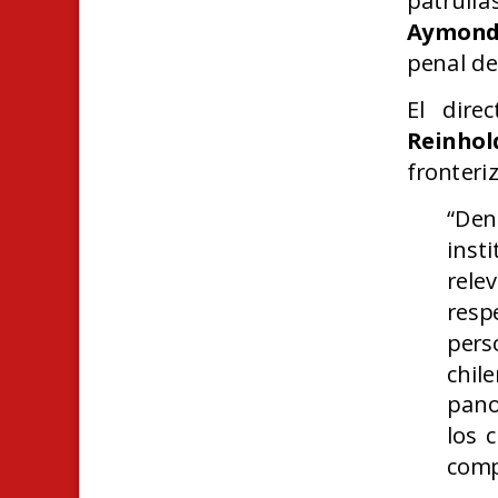
patrull
Aymon
penal de
El dire
Reinhol
fronteri
“Den
inst
rele
resp
pers
chil
pano
los 
comp