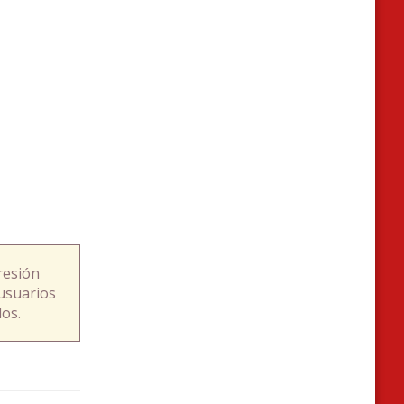
resión
usuarios
os.