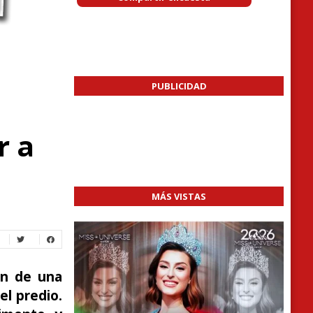
PUBLICIDAD
r a
MÁS VISTAS
ón de una
el predio.