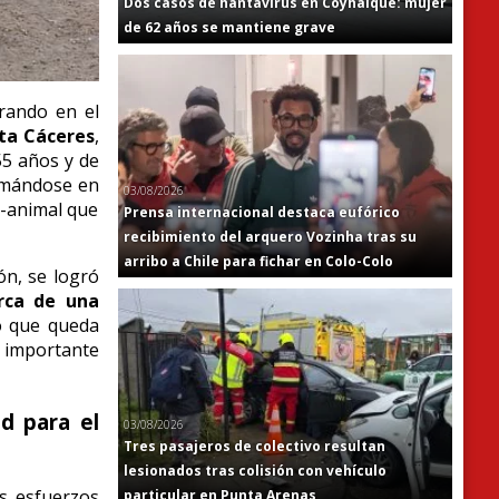
Dos casos de hantavirus en Coyhaique: mujer
de 62 años se mantiene grave
brando en el
ta Cáceres
,
55 años y de
ormándose en
03/08/2026
o-animal que
Prensa internacional destaca eufórico
recibimiento del arquero Vozinha tras su
arribo a Chile para fichar en Colo-Colo
ón, se logró
rca de una
ío que queda
o importante
ad para el
03/08/2026
Tres pasajeros de colectivo resultan
lesionados tras colisión con vehículo
os esfuerzos
particular en Punta Arenas