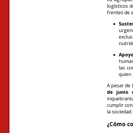
logísticos 
frentes de 
Suste
urge
exclu
nutrid
Apoyo
humana
las co
quien 
A pesar de 
de junio 
inquebrant
cumplir co
la sociedad 
¿Cómo co