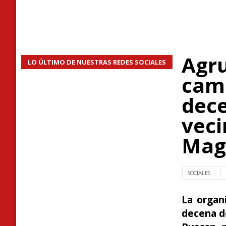
Agru
LO ÚLTIMO DE NUESTRAS REDES SOCIALES
camp
dece
veci
Mag
SOCIALES
La organ
decena de