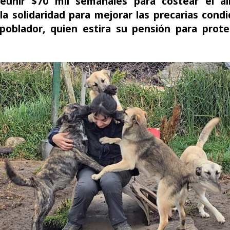
eunir $70 mil semanales para costear el a
la solidaridad para mejorar las precarias cond
 poblador, quien estira su pensión para prote
.