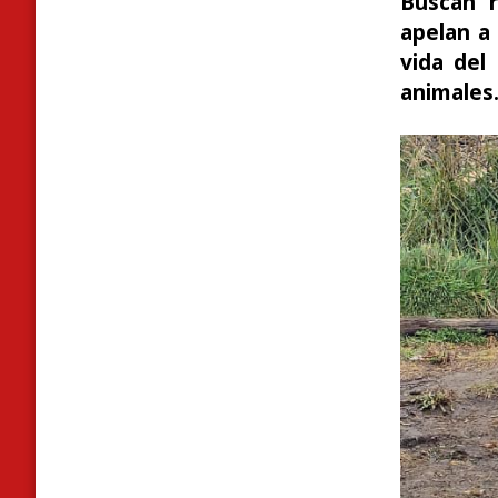
Buscan r
apelan a 
vida del
animales