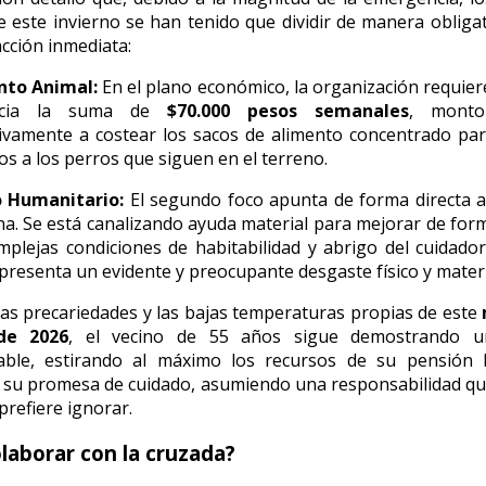
de este invierno se han tenido que dividir de manera obliga
acción inmediata:
nto Animal:
En el plano económico, la organización requier
ncia la suma de
$70.000 pesos semanales
, monto
sivamente a costear los sacos de alimento concentrado pa
os a los perros que siguen en el terreno.
 Humanitario:
El segundo foco apunta de forma directa a
. Se está canalizando ayuda material para mejorar de for
mplejas condiciones de habitabilidad y abrigo del cuidador
presenta un evidente y preocupante desgaste físico y materi
las precariedades y las bajas temperaturas propias de este
de 2026
, el vecino de 55 años sigue demostrando u
able, estirando al máximo los recursos de su pensión 
n su promesa de cuidado, asumiendo una responsabilidad q
prefiere ignorar.
laborar con la cruzada?