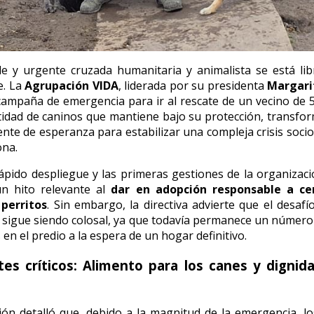
e y urgente cruzada humanitaria y animalista se está li
e. La
Agrupación VIDA
, liderada por su presidenta
Margari
campaña de emergencia para ir al rescate de un vecino de 
tidad de caninos que mantiene bajo su protección, transf
ente de esperanza para estabilizar una compleja crisis soci
ona.
rápido despliegue y las primeras gestiones de la organizaci
un hito relevante al
dar en adopción responsable a ce
perritos
. Sin embargo, la directiva advierte que el desaf
 sigue siendo colosal, ya que todavía permanece un númer
en el predio a la espera de un hogar definitivo.
es críticos: Alimento para los canes y dignid
ón detalló que, debido a la magnitud de la emergencia, l