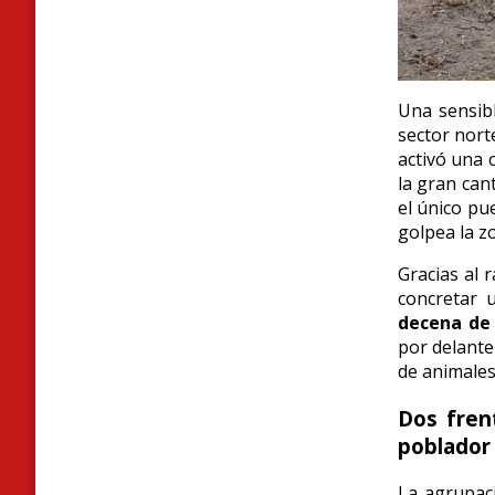
Una sensibl
sector nort
activó una 
la gran can
el único pu
golpea la z
Gracias al 
concretar 
decena de 
por delante
de animales 
Dos frent
poblador
La agrupaci