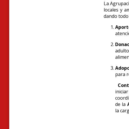
La Agrupaci
locales y a
dando todo 
Aport
atenci
Donac
adulto
alimen
Adopc
para r
Cont
inicia
coordi
de la
la car