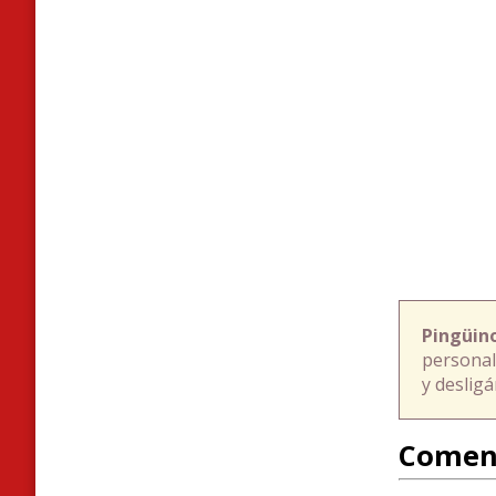
Pingüin
personal
y deslig
Comen