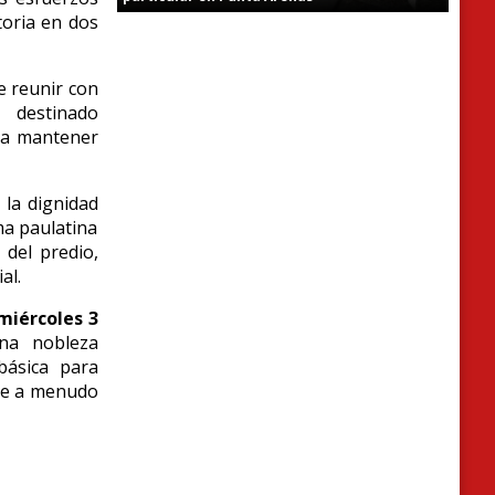
toria en dos
e reunir con
 destinado
ra mantener
 la dignidad
ma paulatina
 del predio,
al.
miércoles 3
na nobleza
básica para
ue a menudo