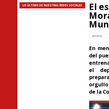
El e
LO ÚLTIMO DE NUESTRAS REDES SOCIALES
Mora
Mund
DEPORTES
En meno
del pue
entrena
el dep
prepara
orgullo
de la C