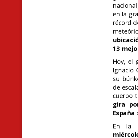
naciona
en la gra
récord d
meteóri
ubicaci
13 mejo
Hoy, el
Ignacio 
su búnke
de escal
cuerpo t
gira po
España
En la a
miércol