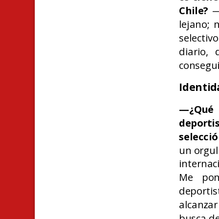
Chile?
—E
lejano; 
selectiv
diario,
consegui
Identid
—¿Qué 
deporti
selecci
un orgul
internac
Me pon
deportis
alcanza
busca de