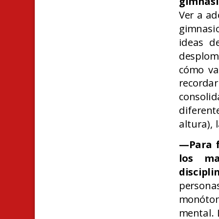
gimnasi
Ver a ad
gimnasi
ideas d
desplome
cómo va
record
consoli
diferen
altura), 
—Para f
los ma
discipli
persona
monóton
mental. 