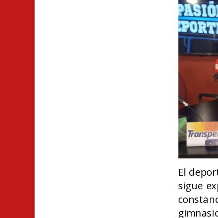
El depor
sigue ex
constan
gimnasi