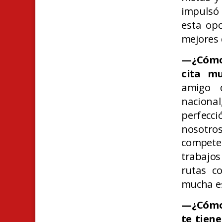
impulsó 
esta opo
mejores
—¿Cómo 
cita mu
amigo d
naciona
perfecci
nosotro
compete
trabajos
rutas c
mucha es
—¿Cómo 
te tien