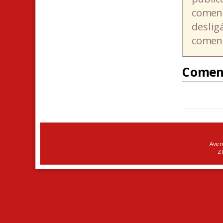
coment
deslig
coment
Comen
Aven
ZI