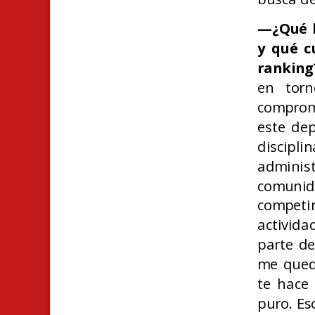
—¿Qué h
y qué cu
ranking
en torn
comprom
este de
discipl
admini
comunida
competi
activida
parte de
me quedo
te hace
puro. Es