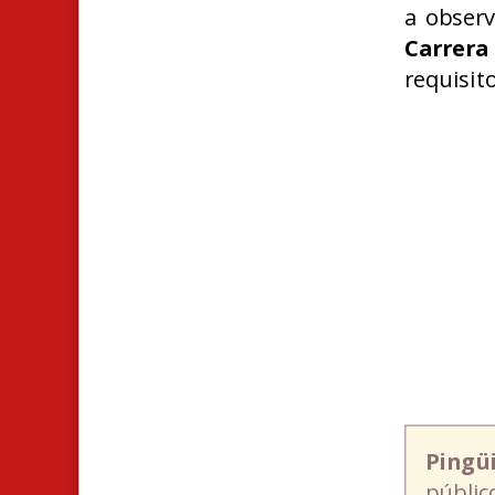
a obser
Carrera
requisit
Pingü
públic