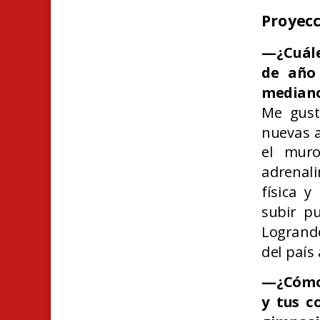
Proyecc
—¿Cuáles
de año
mediano
Me gust
nuevas a
el muro
adrenali
física y
subir p
Logrand
del país
—¿Cómo 
y tus c