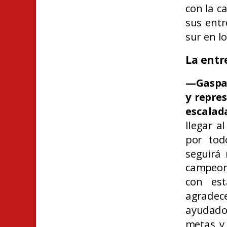
con la ca
sus entr
sur en l
La entr
—Gaspar
y repres
escalad
llegar a
por tod
seguirá
campeon
con est
agrade
ayudado
metas y