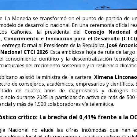
 de La Moneda se transformó en el punto de partida de u
modelo de desarrollo nacional. En una ceremonia oficial rea
Los Cañones, la presidenta del
Consejo Nacional d
, Conocimiento e Innovación para el Desarrollo (CTCI
o entrega formal al Presidente de la República,
José Antoni
 Nacional CTCI 2026
. Esta ambiciosa hoja de ruta de largo
el conocimiento científico y la descentralización tecnológ
ucturales del crecimiento sostenible y la resiliencia climática
blicano asistió la ministra de la cartera,
Ximena Linconao
ctro de consejeros, académicos, empresarios y científicos. El
ltado de cuatro años de diagnósticos y diálogos tra
o solo durante 2025 la participación activa de más de 500
ncial y más de 1.500 colaboradores vía telemática.
stico crítico: La brecha del 0,41% frente a la O
gia Nacional no elude las cifras incómodas que han e
tecnológico local. El informe expone una dura radiografía de