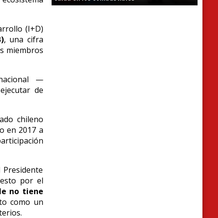
rrollo (I+D)
)
, una cifra
es miembros
nacional —
ejecutar de
ado chileno
do en 2017 a
articipación
l Presidente
esto por el
ile no tiene
nto como un
erios.