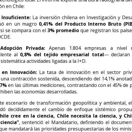
ón en Chile:
Insuficiente:
La inversión chilena en Investigación y Desa
tuó en un magro
0,41% del Producto Interno Bruto (PIB
a si se compara con el
3% promedio
que registran los país
OCDE.
Adopción Privada:
Apenas 1.804 empresas a nivel 
alente al
0,8% del tejido empresarial total
— declaran 
sistemática actividades ligadas a la I+D.
 en Innovación:
La tasa de innovación en el sector priv
 una contracción sostenida, descendiendo del 14,1% anota
,7%
en las últimas mediciones, contrastando con el 45% de p
hiben las economías desarrolladas.
te escenario de transformación geopolítica y ambiental, e
ldó decididamente el cambio de enfoque sistémico propu
hile cree en la ciencia, Chile necesita la ciencia, y Ch
ciencia”
, sentenció el Mandatario, definiendo el docume
" que mandatará las prioridades presupuestarias de los minist