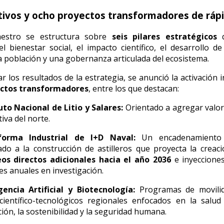
tivos y ocho proyectos transformadores de rápi
aestro se estructura sobre
seis pilares estratégicos
q
el bienestar social, el impacto científico, el desarrollo de
 la población y una gobernanza articulada del ecosistema.
ar los resultados de la estrategia, se anunció la activación 
ctos transformadores
, entre los que destacan:
uto Nacional de Litio y Salares:
Orientado a agregar valor
tiva del norte.
forma Industrial de I+D Naval:
Un encadenamiento 
ado a la construcción de astilleros que proyecta la crea
os directos adicionales hacia el año 2036
e inyeccione
es anuales en investigación.
gencia Artificial y Biotecnología:
Programas de movilid
ientífico-tecnológicos regionales enfocados en la salud 
ión, la sostenibilidad y la seguridad humana.