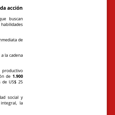
da acción
ue buscan
 habilidades
inmediata de
 a la cadena
productivo
ción de
1.900
s de US$ 25
ad social y
integral, la