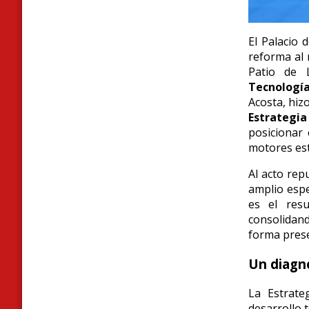
El Palacio
reforma al 
Patio de 
Tecnología
Acosta, hiz
Estrategia
posicionar 
motores estr
Al acto repu
amplio espe
es el resu
consolidand
forma prese
Un diagnó
La Estrate
desarrollo 