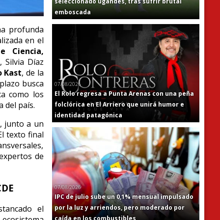
seleccionado ugandés, tras sufrir brutal
emboscada
na profunda
lizada en el
e Ciencia,
)
, Silvia Díaz
o Kast
, de la
 plazo busca
07/08/2026
ica como los
El Rolo regresa a Punta Arenas con una peña
 del país.
folclórica en El Arriero que unirá humor e
identidad patagónica
, junto a un
 texto final
nsversales,
 expertos de
CDE
07/08/2026
IPC de julio sube un 0,1% mensual impulsado
stancado el
por la luz y arriendos, pero moderado por
l ecosistema
caída en los combustibles