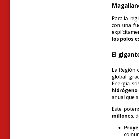
Magallane
Para la reg
con una fue
explícitam
los polos e
El gigant
La Región d
global grac
Energía so
hidrógeno 
anual que su
Este poten
millones
, 
Proye
comun