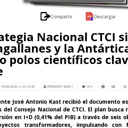
Compartir
Descargar
ategia Nacional CTCI s
gallanes y la Antártic
 polos científicos cla
e
03/06/2026 A LAS 10:20
PERIODISTA WEB 1
1371
ente José Antonio Kast recibió el documento e
del Consejo Nacional de CTCI. El plan busca r
rsión en I+D (0,41% del PIB) a través de seis o
oyectos transformadores, impulsando con f