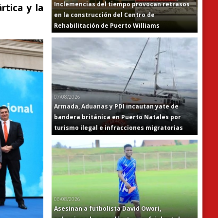
Inclemencias del tiempo provocan retrasos
rtica y la
en la construcción del Centro de
Rehabilitación de Puerto Williams
07/08/2026
Armada, Aduanas y PDI incautan yate de
bandera británica en Puerto Natales por
turismo ilegal e infracciones migratorias
06/08/2026
Asesinan a futbolista David Owori,