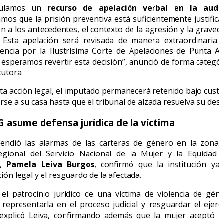
mulamos un
recurso de apelación verbal en la audi
mos que la prisión preventiva está suficientemente justifi
ón a los antecedentes, el contexto de la agresión y la grave
o. Esta apelación será revisada de manera extraordinaria
encia por la Ilustrísima Corte de Apelaciones de Punta 
esperamos revertir esta decisión”, anunció de forma categó
utora.
ta acción legal, el imputado permanecerá retenido bajo custo
rse a su casa hasta que el tribunal de alzada resuelva su des
 asume defensa jurídica de la víctima
cendió las alarmas de las carteras de género en la zona 
regional del Servicio Nacional de la Mujer y la Equida
),
Pamela Leiva Burgos
, confirmó que la institución y
ión legal y el resguardo de la afectada.
l patrocinio jurídico de una víctima de violencia de gé
 representarla en el proceso judicial y resguardar el ejer
 explicó Leiva, confirmando además que la mujer aceptó 