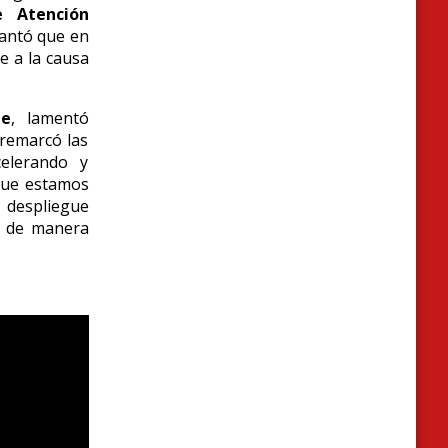
e Atención
lantó que en
 a la causa
te
, lamentó
 remarcó las
elerando y
 que estamos
 despliegue
er de manera