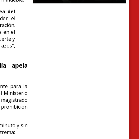
ea del
der el
ción.
e en el
uerte y
azos”,
lía apela
ente para la
l Ministerio
l magistrado
 prohibición
minuto y sin
xtrema: