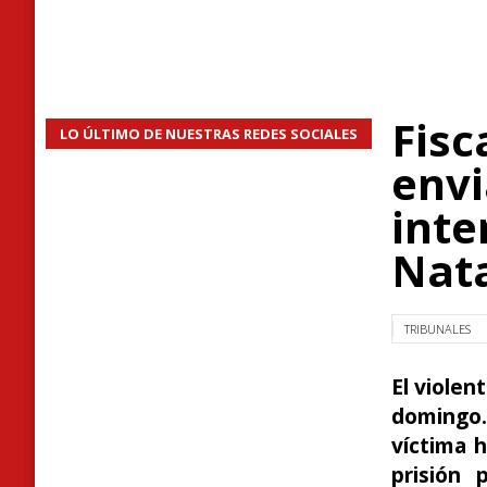
Fisc
LO ÚLTIMO DE NUESTRAS REDES SOCIALES
envi
inte
Nat
TRIBUNALES
El violen
domingo.
víctima h
prisión 