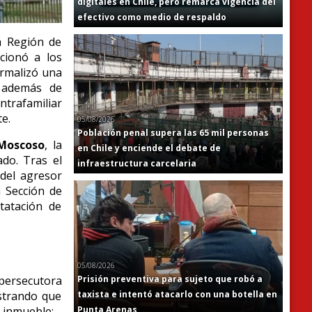
digitales en Chile, pero remarca vigencia del
efectivo como medio de respaldo
la Región de
cionó a los
ormalizó una
 además de
ntrafamiliar
e.
05/08/2026
Población penal supera las 65 mil personas
Moscoso
, la
en Chile y enciende el debate de
do. Tras el
infraestructura carcelaria
 del agresor
a Sección de
tatación de
05/08/2026
 persecutora
Prisión preventiva para sujeto que robó a
ostrando que
taxista e intentó atacarlo con una botella en
l inmueble:
Punta Arenas