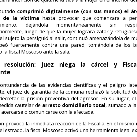
mputado
comprimió digitalmente (con sus manos) el ár
o de la víctima
hasta provocar que comenzara a per
cimiento, dejándola momentáneamente sin respira
iormente, luego de que la mujer lograra zafar y refugiars
el sujeto la persiguió al salir, continuó amenazándola de m
lpeó fuertemente contra una pared, tomándola de los br
 la fiscal Moscoso ante la sala.
 resolución: Juez niega la cárcel y Fisca
ente
ontundencia de las evidencias científicas y el peligro lat
te, el juez de garantía de la comuna rechazó la solicitud de
decretar la prisión preventiva del agresor. En su lugar, e
medida cautelar de
arresto domiciliario total
, sumado a la
 acercarse o comunicarse con la afectada.
ón provocó la inmediata reacción de la Fiscalía. En el mismo 
l estrado, la fiscal Moscoso activó una herramienta legal e