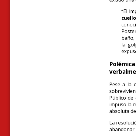
“El i
cuell
cono
Poster
baño, 
la go
expuso
Polémica
verbalm
Pese a la c
sobrevivien
Público de 
impuso la 
absoluta de
La resoluci
abandonar e