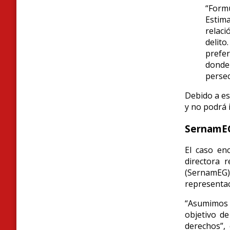
“For
Estima
relaci
delit
prefer
donde 
persec
Debido a es
y no podrá i
SernamEG
El caso en
directora 
(SernamEG
representac
“Asumimos e
objetivo de
derechos”,