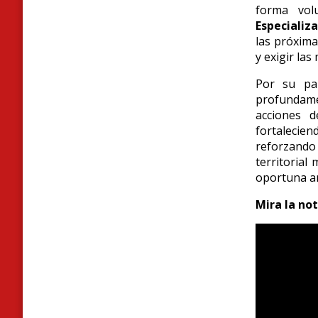
forma volu
Especializ
las próxim
y exigir la
Por su pa
profundamen
acciones 
fortalecien
reforzando
territorial
oportuna an
Mira la no