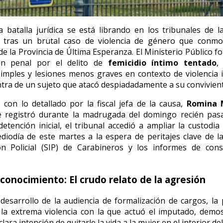
 batalla jurídica se está librando en los tribunales de 
 tras un brutal caso de violencia de género que conmo
de la Provincia de Última Esperanza. El Ministerio Público f
ión penal por el delito de
femicidio íntimo tentado
,
mples y lesiones menos graves en contexto de violencia i
ontra de un sujeto que atacó despiadadamente a su convivient
con lo detallado por la fiscal jefa de la causa,
Romina 
e registró durante la madrugada del domingo recién pasa
detención inicial, el tribunal accedió a ampliar la custodia
diodía de este martes a la espera de peritajes clave de l
ión Policial (SIP) de Carabineros y los informes de cons
 conocimiento: El crudo relato de la agresión
desarrollo de la audiencia de formalización de cargos, la
ó la extrema violencia con la que actuó el imputado, dem
clara intención de quitarle la vida a la mujer en el interior de