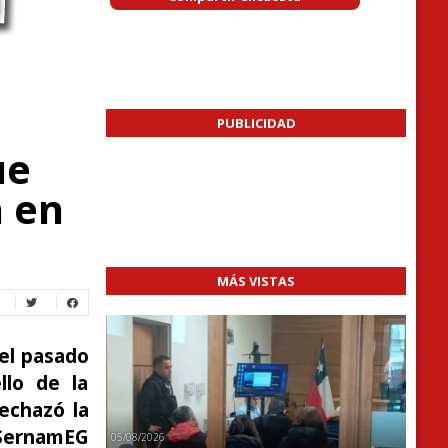
PUBLICIDAD
ue
a en
MÁS VISTAS
del pasado
llo de la
rechazó la
 SernamEG
05/08/2026