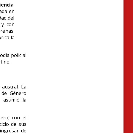
encia
.
cada en
dad del
 y con
Arenas,
rica la
dia policial
tino.
austral. La
d de Género
a asumió la
nero, con el
cicio de sus
ingresar de