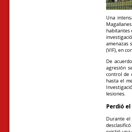
Una intensa
Magallanes
habitantes 
investigac
amenazas si
(VIF), en c
De acuerdo 
agresión s
control de 
hasta el me
Investigac
lesiones.
Perdió el
Durante el 
desclasific
existió una 