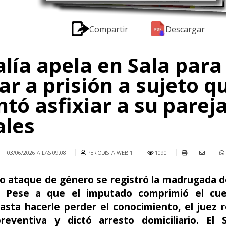
Compartir
Descargar
alía apela en Sala para
ar a prisión a sujeto q
ntó asfixiar a su parej
ales
03/06/2026 A LAS 09:08
PERIODISTA WEB 1
1090
to ataque de género se registró la madrugada 
 Pese a que el imputado comprimió el cue
asta hacerle perder el conocimiento, el juez 
preventiva y dictó arresto domiciliario. El