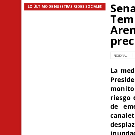
Sena
LO ÚLTIMO DE NUESTRAS REDES SOCIALES
Temp
Aren
prec
REGIONAL
La med
Presid
monitor
riesgo 
de eme
canal
despl
inundad