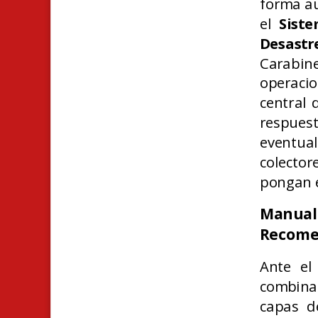
forma au
el
Sist
Desast
Carabin
operaci
central 
respues
eventua
colecto
pongan e
Manu
Recomen
Ante el
combina
capas d