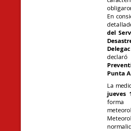
obligaro
En consi
detallad
del Ser
Desastr
Delega
declar
Prevent
Punta A
La medid
jueves 
forma 
meteoro
Meteor
normali