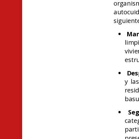
organis
autocuid
siguient
Man
limp
vivi
estru
Des
y la
resi
basu
Seg
cate
part
pres