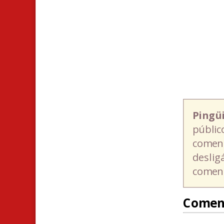
Pingü
públic
coment
deslig
coment
Comen