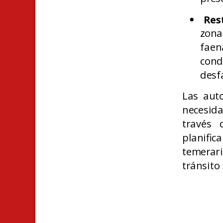
Res
zona
faen
con
desf
Las auto
necesid
través 
planific
temerari
tránsito