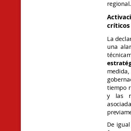
regional
Activa
críticos
La decla
una ala
técni
estraté
medida, 
gobernac
tiempo r
y las r
asociada
previame
De igual