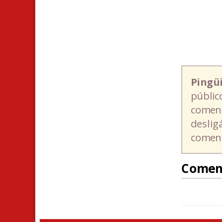
Pingü
públic
coment
deslig
coment
Comen