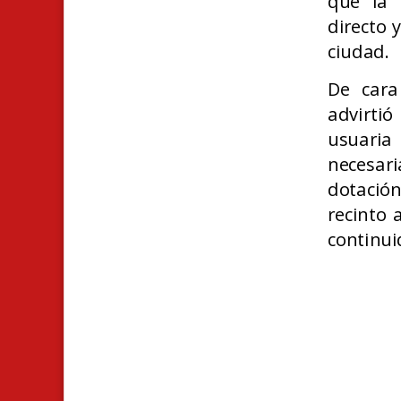
que la 
directo 
ciudad.
De cara
advirti
usuaria
necesar
dotación
recinto 
continui