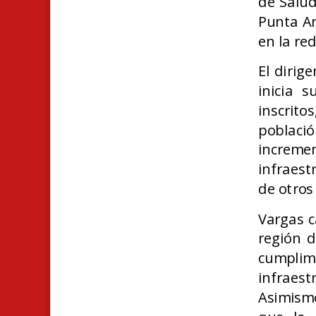
de Salud
Punta Ar
en la re
El dirig
inicia 
inscrit
poblaci
increme
infraest
de otros 
Vargas c
región 
cumpli
infraest
Asimismo