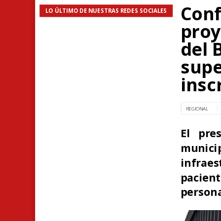
Con
LO ÚLTIMO DE NUESTRAS REDES SOCIALES
proy
del 
supe
insc
REGIONAL
El pre
municip
infrae
pacien
persona