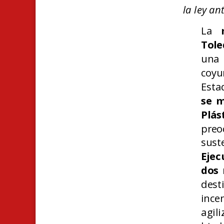
la ley an
La
Tole
una
coyu
Esta
se m
Plá
preo
sust
Ejec
dos 
dest
ince
agi