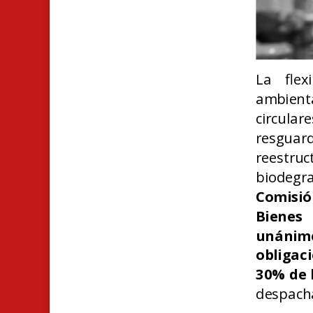
La flex
ambienta
circulare
resguard
reestru
biodegra
Comisi
Bienes
unánime
obligac
30% de 
despacha