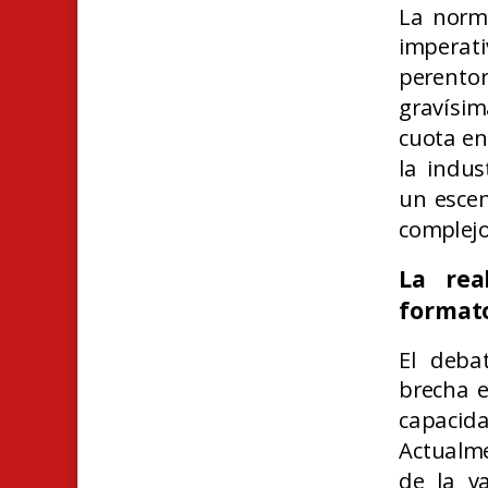
La norma
imperat
perento
gravísim
cuota en
la indus
un escen
complejo
La rea
formato
El deba
brecha e
capacid
Actualm
de la va