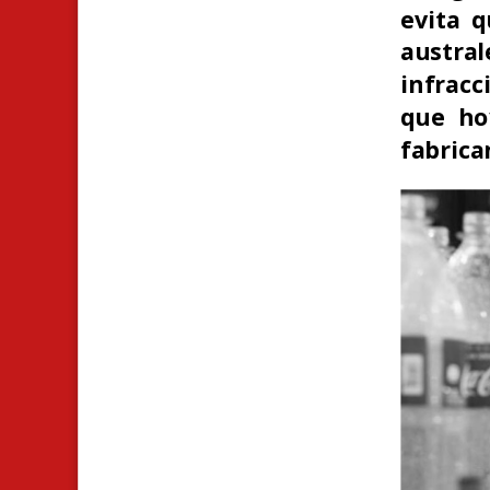
evita q
austra
infracc
que ho
fabrica