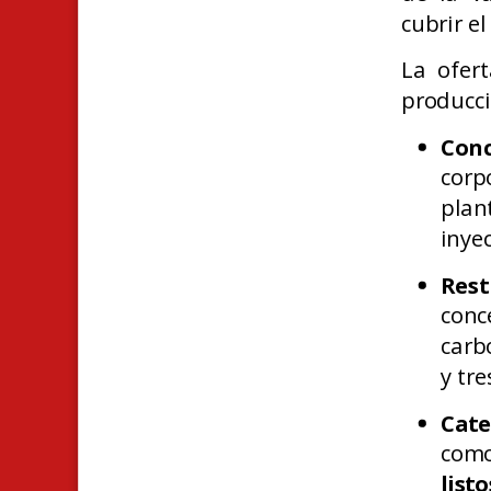
cubrir el
La ofert
producci
Con
cor
plan
inye
Rest
con
carb
y tre
Cate
co
list