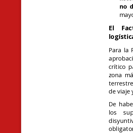
no d
mayo
El Fac
logístic
Para la 
aprobac
crítico 
zona má
terrestr
de viaje 
De haber
los sup
disyunti
obligato