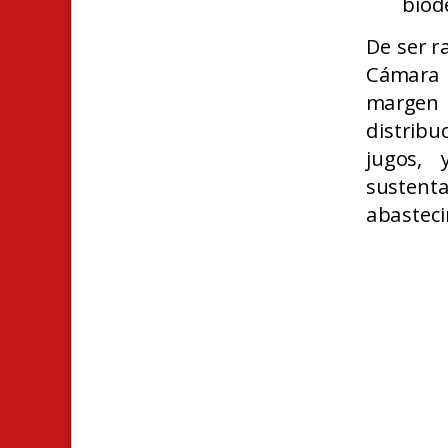
biod
De ser r
Cámara 
margen 
distribu
jugos,
y 
sustent
abasteci