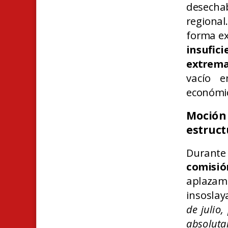
desecha
regional
forma ex
insufic
extrem
vacío e
económic
Moción 
estruct
Durante
comisió
aplaza
insoslay
de julio
absoluta