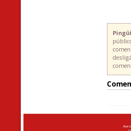
Pingü
públic
coment
deslig
coment
Comen
Aven
ZI