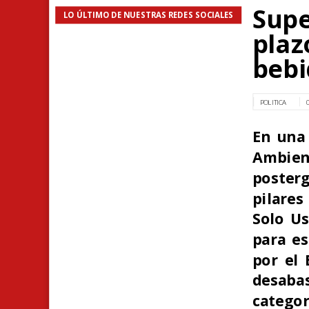
Sup
LO ÚLTIMO DE NUESTRAS REDES SOCIALES
plaz
bebi
POLITICA
En una 
Ambie
poster
pilares
Solo Us
para es
por el 
desab
categor